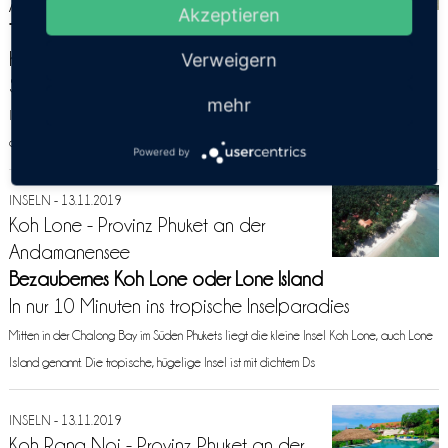
Andamanensee
Akzeptieren
Tropisches Trauminselchen Koh Bon (Bon Island)
Kleines ab er feines Ausflugsziel mit traumhaften
Verweigern
Stränden
mehr
Im Süden Phukets, südöstlich vom Rawai Beach, liegt die winzige Inselidylle Koh Bon,
die auch Bon Island genannt wird. Mit nur rund 800 m Länge und un
Powered by
INSELN - 13.11.2019
Koh Lone - Provinz Phuket an der
Andamanensee
Bezaubernes Koh Lone oder Lone Island
In nur 10 Minuten ins tropische Inselparadies
Mitten in der Chalong Bay im Süden Phukets liegt die kleine Insel Koh Lone, auch Lone
Island genannt. Die tropische, hügelige Insel ist mit dichtem Ds
INSELN - 13.11.2019
Koh Rang Noi - Provinz Phuket an der