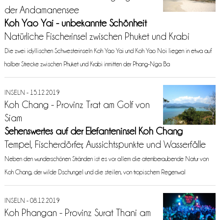
der Andamanensee
Koh Yao Yai - unbekannte Schönheit
Natürliche Fischerinsel zwischen Phuket und Krabi
Die zwei idyllischen Schwesterinseln Koh Yao Yai und Koh Yao Noi liegen in etwa auf
halber Strecke zwischen Phuket und Krabi inmitten der Phang-Nga Ba
INSELN - 15.12.2019
Koh Chang - Provinz Trat am Golf von
Siam
Sehenswertes auf der Elefanteninsel Koh Chang
Tempel, Fischerdörfer, Aussichtspunkte und Wasserfälle
Neben den wunderschönen Stränden ist es vor allem die atemberaubende Natur von
Koh Chang, der wilde Dschungel und die steilen, von tropischem Regenwal
INSELN - 08.12.2019
Koh Phangan - Provinz Surat Thani am