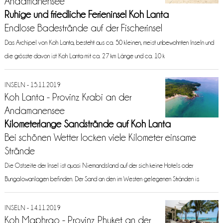
Andamanensee
Ruhige und friedliche Ferieninsel Koh Lanta
Endlose Badestrände auf der Fischerinsel
Das Archipel von Koh Lanta, besteht aus ca. 50 kleinen, meist unbewohnten Inseln und
die grösste davon ist Koh Lanta mit ca. 27 km Länge und ca. 10 k
INSELN - 15.11.2019
Koh Lanta - Provinz Krabi an der
Andamanensee
Kilometerlange Sandstrände auf Koh Lanta
Bei schönen Wetter locken viele Kilometer einsame
Strände
Die Ostseite der Insel ist quasi Niemandsland auf der sich keine Hotels oder
Bungalowanlagen befinden. Der Sand an den im Westen gelegenen Stränden is
INSELN - 14.11.2019
Koh Maphrao - Provinz Phuket an der