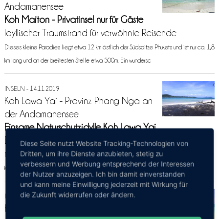
Andamanensee
Koh Maiton - Privatinsel nur für Gäste
Idyllischer Traumstrand für verwöhnte Reisende
Dieses kleine Paradies liegt etwa 12 km östlich der Südspitze Phukets und ist nur ca. 1,8
km lang und an der breitesten Stelle etwa 500m. Ein wundersc
INSELN - 14.11.2019
Koh Lawa Yai - Provinz Phang Nga an
der Andamanensee
Einsame Naturschutzidylle Koh Lawa Yai
Bezaubende Insel im Nationalpark Phang Nga
Diese Seite nutzt Website Tracking-Technologien von
Dritten, um ihre Dienste anzubieten, stetig zu
Nur etwa 2,5 km von der nordöstlichen Spitze der Ferieninsel Phuket entfernt, liegt dieser
verbessern und Werbung entsprechend der Interessen
kleine Geheimtipp namens Koh Lawa Yai im Phang Nga Bay Nati
der Nutzer anzuzeigen. Ich bin damit einverstanden
und kann meine Einwilligung jederzeit mit Wirkung für
die Zukunft widerrufen oder ändern.
INSELN - 13.11.2019
Koh Bon - Provinz Phuket an der