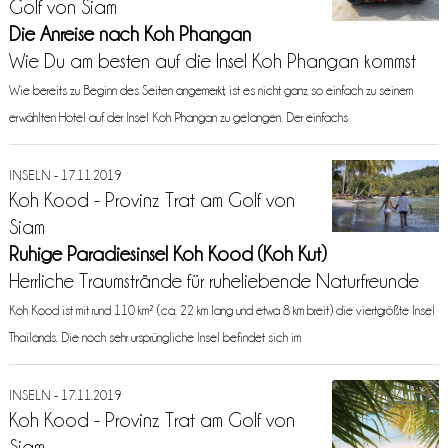
Golf von Siam
Die Anreise nach Koh Phangan
Wie Du am besten auf die Insel Koh Phangan kommst
Wie bereits zu Beginn des Seiten angemerkt, ist es nicht ganz so einfach zu seinem
erwählten Hotel auf der Insel Koh Phangan zu gelangen. Der einfachs
INSELN - 17.11.2019
Koh Kood - Provinz Trat am Golf von
Siam
Ruhige Paradiesinsel Koh Kood (Koh Kut)
Herrliche Traumstrände für ruheliebende Naturfreunde
Koh Kood ist mit rund 110 km² (ca. 22 km lang und etwa 8 km breit) die viertgrößte Insel
Thailands. Die noch sehr ursprüngliche Insel befindet sich im
INSELN - 17.11.2019
Koh Kood - Provinz Trat am Golf von
Siam