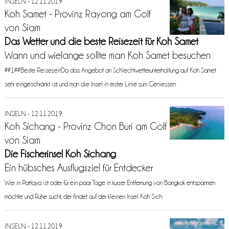
INSELN - 12.11.2019
Koh Samet - Provinz Rayong am Golf
von Siam
Das Wetter und die beste Reisezeit für Koh Samet
Wann und wielange sollte man Koh Samet besuchen
##1##Beste ReisezeitDa das Angebot an Schlechtwetterunterhaltung auf Koh Samet
sehr eingeschränkt ist, und man die Insel in erster Linie zum Geniessen
INSELN - 12.11.2019
Koh Sichang - Provinz Chon Buri am Golf
von Siam
Die Fischerinsel Koh Sichang
Ein hübsches Ausflugsziel für Entdecker
Wer in Pattaya ist oder für ein paar Tage in kurzer Entfernung von Bangkok entspannen
möchte und Ruhe sucht, der findet auf der kleinen Insel Koh Sich
INSELN - 12.11.2019