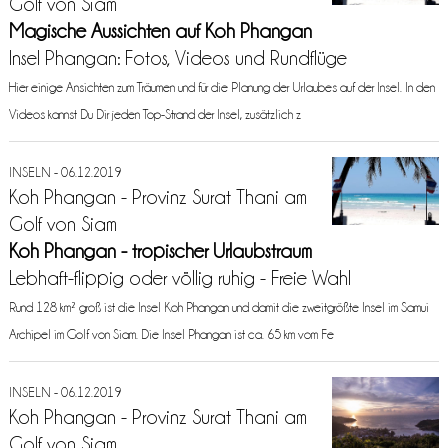
Golf von Siam
Magische Aussichten auf Koh Phangan
Insel Phangan: Fotos, Videos und Rundflüge
Hier einige Ansichten zum Träumen und für die Planung der Urlaubes auf der Insel. In den
Videos kannst Du Dir jeden Top-Strand der Insel, zusätzlich z
INSELN - 06.12.2019
Koh Phangan - Provinz Surat Thani am
Golf von Siam
Koh Phangan - tropischer Urlaubstraum
Lebhaft-flippig oder völlig ruhig - Freie Wahl
Rund 128 km² groß ist die Insel Koh Phangan und damit die zweitgrößte Insel im Samui
Archipel im Golf von Siam. Die Insel Phangan ist ca. 65 km vom Fe
INSELN - 06.12.2019
Koh Phangan - Provinz Surat Thani am
Golf von Siam