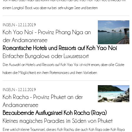
einem Longtail Boot, was aber nur bei sehr ruhiger See und bestem
INSELN - 12.11.2019
Koh Yao Noi - Provinz Phang Nga an
der Andamanensee
Romantische Hotels und Ressorts auf Koh Yao Noi
Einfacher Bungalows oder Luxusressort
Die Auswahl an Hotels und Ressorts auf Koh Yao Yai ist nicht enorm, aber alle Gäste
haben die Möglichkeit, ein ihren Portemonaies und ihren Vorlieben
INSELN - 12.11.2019
Koh Racha - Provinz Phuket an der
Andamanensee
Bezaubernde Ausflugsinsel Koh Racha (Raya)
Kleines magisches Paradies im Süden von Phuket
Eine wirklich kleine Trauminsel, dieses Koh Racha, die auch Koh Raja oder Koh Raya