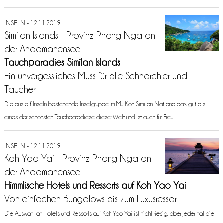
INSELN - 12.11.2019
Similan Islands - Provinz Phang Nga an
der Andamanensee
Tauchparadies Similan Islands
Ein unvergessliches Muss für alle Schnorchler und
Taucher
Die aus elf Inseln bestehende Inselgruppe im Mu Koh Similan Nationalpark gilt als
eines der schönsten Tauchparadiese dieser Welt und ist auch für Freu
INSELN - 12.11.2019
Koh Yao Yai - Provinz Phang Nga an
der Andamanensee
Himmlische Hotels und Ressorts auf Koh Yao Yai
Von einfachen Bungalows bis zum Luxusressort
Die Auswahl an Hotels und Ressorts auf Koh Yao Yai ist nicht riesig, aber jeder hat die