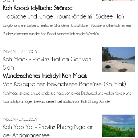
Koh Koods idyllische Strände
Tropische und ruhige Traumstrände mit Südsee-Flair
Es gibt rund ein Dutzend herrlicher Strände mit kristallklarem Wasser und herrlich feinem
Puderzuckersand auf der Koh Kood, vornehmlich an der Westküs
INSELN - 17.11.2019
Koh Maak - Provinz Trat am Golf von
Siam
Wunderschönes Inselidyll Koh Maak
Von Kokospalmen bewachsene Badeinsel (Ko Mak)
Koh Maak ist eine entzückende, kleinere, von etwas Dschungel und vielen Kokos- und
Kautschukplantagen bewachsene Insel südlich von Koh Chang. Auf der
INSELN - 17.11.2019
Koh Yao Yai - Provinz Phang Nga an
der Andamanensee