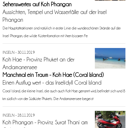
Sehenswertes auf Koh Phangan
Aussichten, Tempel und Wasserfälle auf der Insel
Phangan
Die Hauptattraktionen sind natürlich in erster Linie die wunderschönen Strände auf der
Insel Phangan, die wilde Küstenformation mit ihren bizarren Fe
INSELN - 30.11.2019
Koh Hae - Provinz Phuket an der
Andamanensee
Manchmal ein Traum - Koh Hae (Coral Island)
Einen Ausflug wert - das Inselidyll Coral Island
Coral Island, die kleine Insel, die auch auch Koh Hae genannt wird, befindet sich rund 8
km südlich von der Südküste Phukets. Die Andamanensee begeist
INSELN - 28.11.2019
Koh Phangan - Provinz Surat Thani am