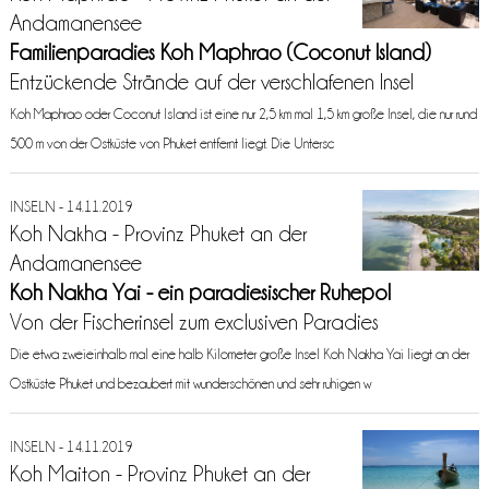
Andamanensee
Familienparadies Koh Maphrao (Coconut Island)
Entzückende Strände auf der verschlafenen Insel
Koh Maphrao oder Coconut Island ist eine nur 2,5 km mal 1,5 km große Insel, die nur rund
500 m von der Ostküste von Phuket entfernt liegt. Die Untersc
INSELN - 14.11.2019
Koh Nakha - Provinz Phuket an der
Andamanensee
Koh Nakha Yai - ein paradiesischer Ruhepol
Von der Fischerinsel zum exclusiven Paradies
Die etwa zweieinhalb mal eine halb Kilometer große Insel Koh Nakha Yai liegt an der
Ostküste Phuket und bezaubert mit wunderschönen und sehr ruhigen w
INSELN - 14.11.2019
Koh Maiton - Provinz Phuket an der