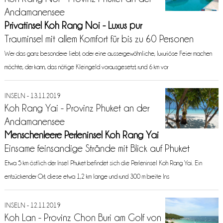
Andamanensee
Privatinsel Koh Rang Noi - Luxus pur
Trauminsel mit allem Komfort für bis zu 60 Personen
Wer das ganz besondere liebt, oder eine aussergewöhnliche, luxuriöse Feier machen
möchte, der kann, das nötige Kleingeld vorausgesetzt, rund 6 km vor
INSELN - 13.11.2019
Koh Rang Yai - Provinz Phuket an der
Andamanensee
Menschenleere Perleninsel Koh Rang Yai
Einsame feinsandige Strände mit Blick auf Phuket
Etwa 5 km östlich der Insel Phuket befindet sich die Perleninsel Koh Rang Yai. Ein
entzückender Ort, diese etwa 1,2 km lange und rund 300 m breite Ins
INSELN - 12.11.2019
Koh Lan - Provinz Chon Buri am Golf von