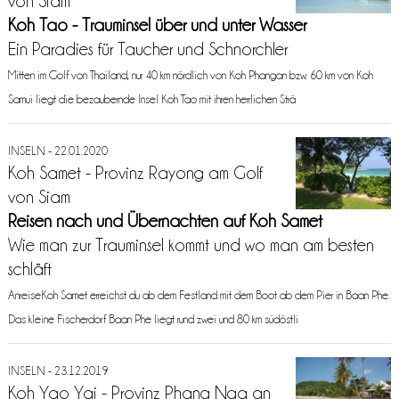
von Siam
Koh Tao - Trauminsel über und unter Wasser
Ein Paradies für Taucher und Schnorchler
Mitten im Golf von Thailand, nur 40 km nördlich von Koh Phangan bzw. 60 km von Koh
Samui liegt die bezaubernde Insel Koh Tao mit ihren herrlichen Strä
INSELN - 22.01.2020
Koh Samet - Provinz Rayong am Golf
von Siam
Reisen nach und Übernachten auf Koh Samet
Wie man zur Trauminsel kommt und wo man am besten
schläft
AnreiseKoh Samet erreichst du ab dem Festland mit dem Boot ab dem Pier in Baan Phe.
Das kleine Fischerdorf Baan Phe liegt rund zwei und 80 km südöstli
INSELN - 23.12.2019
Koh Yao Yai - Provinz Phang Nga an