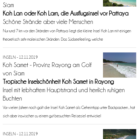
Siam
Koh Lan oder Koh Larn, die Ausflugsinsel vor Pattaya
Schöne Strände aber viele Menschen
Nur rund 7 km vor den Stränden von Pattaya liegt die kleine Insel Koh Lan mit einigen
theoretisch sehr malerischen Stränden. Das Südseefeeling, welche
INSELN - 12.11.2019
Koh Samet - Provinz Rayong am Golf
von Siam
Tropische Inselschönheit Koh Samet in Rayong
Insel mit lebhaftem Hauptstrand und herrlich ruhigen
Buchten
Vor vielen Jahren noch galt die Insel Koh Samet als Geheimtipp unter Backpackern , hat
sich aber inzwischen zu einem gut besuchten Reiseziel entwickel
INSELN - 12.11.2019