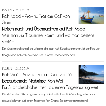
INSELN - 12.11.2019
Koh Kood - Provinz Trat am Golf von
Siam
Reisen nach und Übernachten auf Koh Kood
Wie man zur Trauminsel kommt und wo man bestens
schläft
Der kürzeste und schnellste Weg um die Insel Koh Kood zu erreichen, ist der Flug von
Bangkok bis Trat und von dort aus mit einem Chartertransfer, best
INSELN - 12.11.2019
Koh Wai - Provinz Trat am Golf von Siam
Bezaubernde Naturinsel Koh Wai
Für Strandliebhaber mehr als einen Tagesausflug wert
Die kleine etwa 3 km lange und knapp 2 km breite Insel Koh Wai liegt etwa 7 km
südwestlich vom südlichen Ende von Koh Chang. Sie ist von fast undurchd