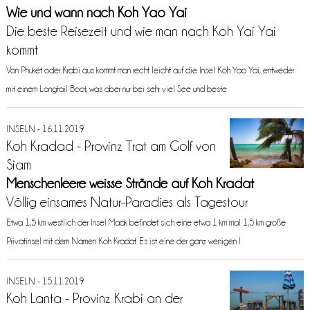
Wie und wann nach Koh Yao Yai
Die beste Reisezeit und wie man nach Koh Yai Yai
kommt
Von Phuket oder Krabi aus kommt man recht leicht auf die Insel Koh Yao Yai, entweder
mit einem Longtail Boot, was aber nur bei sehr viel See und beste
INSELN - 16.11.2019
Koh Kradad - Provinz Trat am Golf von
Siam
Menschenleere weisse Strände auf Koh Kradat
Völlig einsames Natur-Paradies als Tagestour
Etwa 1,5 km westlich der Insel Maak befindet sich eine etwa 1 km mal 1,5 km große
Privatinsel mit dem Namen Koh Kradat. Es ist eine der ganz wenigen I
INSELN - 15.11.2019
Koh Lanta - Provinz Krabi an der