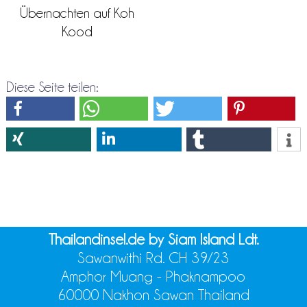
Übernachten auf Koh
Kood
Diese Seite teilen:
Thailandinsel.de by Siam Island Ldt.
Sawanwithi Rd. CH 39/23
Amphor Muang - Phaknampoo
60000 Nakhon Sawan Thailand