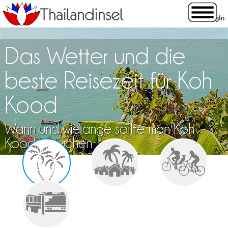
Das Wetter und die
beste Reisezeit für Koh
Kood
Wann und wielange sollte man Koh
Kood besuchen