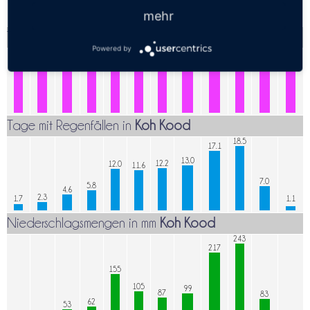
mehr
Tiefsttemperaturen
Koh Kood
Powered by
26.4
26.5
26.5
26.0
26.0
25.4
25.1
24.3
24.2
23.4
23.0
22.2
Tage mit Regenfällen in
Koh Kood
18.5
17.1
13.0
12.2
12.0
11.6
7.0
5.8
4.6
2.3
1.7
1.1
Niederschlagsmengen in mm
Koh Kood
243
217
155
105
99
87
83
62
53