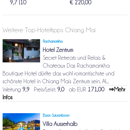
9,7 |10
€ 220,00
Weitere Top-Hoteltipps Chiang Mai
Rachamankha
Hotel Zentrum
Secret Retreats und Relais &
Chateaux Das Rachamankha
Boutique Hotel dürfte das wohl romantischste und
schönste Hotel in Chiang Mais Zentrum sein. Al...
Wertung
9,9
Preis/Leist:
9,0
ab EUR
171,00
⇒Mehr
Infos
Baan Suksomboon
Villa Ausserhalb