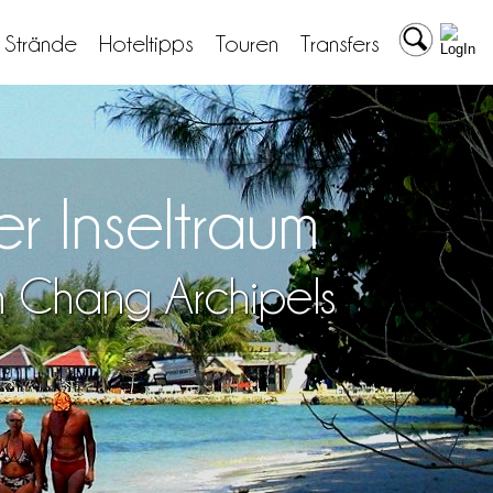
& Strände
Hoteltipps
Touren
Transfers
r Inseltraum
h Chang Archipels