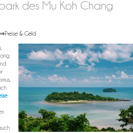
alpark des Mu Koh Chang
⇒Preise & Geld
,
hang
und
hr
smus,
uch
eise
en
auch