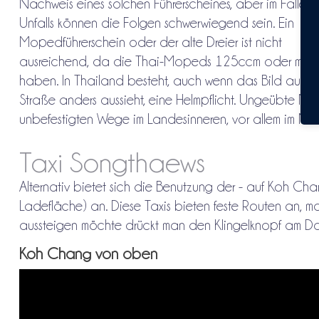
Nachweis eines solchen Führerscheines, aber im Falle e
Unfalls können die Folgen schwerwiegend sein. Ein
Mopedführerschein oder der alte Dreier ist nicht
ausreichend, da die Thai-Mopeds 125ccm oder mehr
haben. In Thailand besteht, auch wenn das Bild auf d
Straße anders aussieht, eine Helmpflicht. Ungeübte Mope
unbefestigten Wege im Landesinneren, vor allem im No
Taxi Songthaews
Alternativ bietet sich die Benutzung der - auf Koh Ch
Ladefläche) an. Diese Taxis bieten feste Routen an, m
aussteigen möchte drückt man den Klingelknopf am Dac
Koh Chang von oben