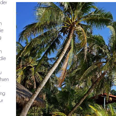
oder
n
ie
g
n
 die
u
hsen
e
ang
ur