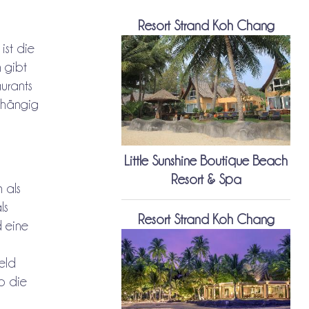
Resort Strand Koh Chang
ist die
 gibt
urants
abhängig
Little Sunshine Boutique Beach
Resort & Spa
 als
ls
Resort Strand Koh Chang
d eine
eld
wo die