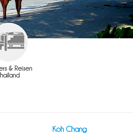
fers & Reisen
Thailand
Koh Chang