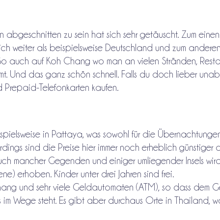
 abgeschnitten zu sein hat sich sehr getäuscht. Zum einen 
ich weiter als beispielsweise Deutschland und zum anderen
. So auch auf Koh Chang wo man an vielen Stränden, Resta
mmt. Und das ganz schön schnell. Falls du doch lieber un
d Prepaid-Telefonkarten kaufen.
spielsweise in Pattaya, was sowohl für die Übernachtungen
rdings sind die Preise hier immer noch erheblich günstiger a
such mancher Gegenden und einiger umliegender Insels wir
 erhoben. Kinder unter drei Jahren sind frei.
h Chang und sehr viele Geldautomaten (ATM), so dass dem G
ts im Wege steht. Es gibt aber durchaus Orte in Thailand, 