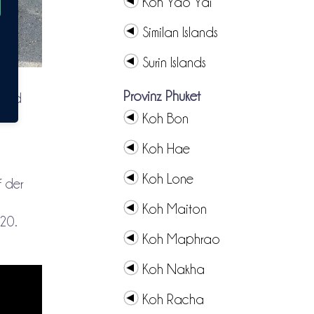
Koh Yao Yai
Similan Islands
Surin Islands
Provinz Phuket
n und
Koh Bon
Koh Hae
Koh Lone
f der
Koh Maiton
20.
Koh Maphrao
Koh Nakha
Koh Racha