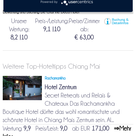
Powered by
Bewertung und Buchung De Chai the Deco Hotel
Unsere
Preis-/Leistung:
Preise/Zimmer
Wertung:
9,1 |10
ab:
8,2 |10
€ 63,00
Weitere Top-Hoteltipps Chiang Mai
Rachamankha
Hotel Zentrum
Secret Retreats und Relais &
Chateaux Das Rachamankha
Boutique Hotel dürfte das wohl romantischste und
schönste Hotel in Chiang Mais Zentrum sein. Al...
Wertung
9,9
Preis/Leist:
9,0
ab EUR
171,00
⇒Mehr