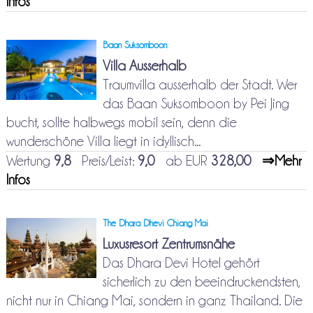
Infos
Baan Suksomboon
Villa Ausserhalb
Traumvilla ausserhalb der Stadt. Wer
das Baan Suksomboon by Pei Jing
bucht, sollte halbwegs mobil sein, denn die
wunderschöne Villa liegt in idyllisch...
Wertung
9,8
Preis/Leist:
9,0
ab EUR
328,00
⇒Mehr
Infos
The Dhara Dhevi Chiang Mai
Luxusresort Zentrumsnähe
Das Dhara Devi Hotel gehört
sicherlich zu den beeindruckendsten,
nicht nur in Chiang Mai, sondern in ganz Thailand. Die