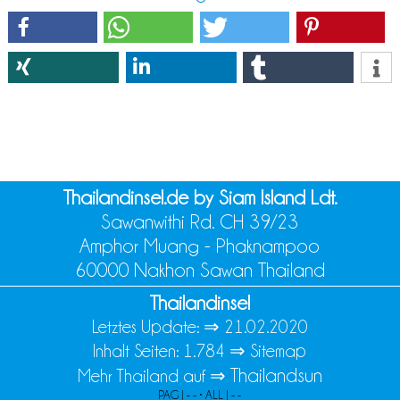
Thailandinsel.de by Siam Island Ldt.
Sawanwithi Rd. CH 39/23
Amphor Muang - Phaknampoo
60000 Nakhon Sawan Thailand
Thailandinsel
Letztes Update: ⇒
21.02.2020
Inhalt Seiten: 1.784 ⇒
Sitemap
Thailandsun
Mehr Thailand auf ⇒
PAG | - - • ALL | - -