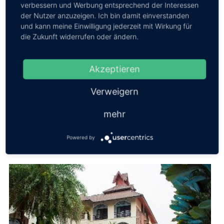
verbessern und Werbung entsprechend der Interessen
der Nutzer anzuzeigen. Ich bin damit einverstanden
Hotel Zentrum
und kann meine Einwilligung jederzeit mit Wirkung für
Erst 2018 hat das Hug Inn Phrae Hotel seine Pforten
die Zukunft widerrufen oder ändern.
eröffnet und bietet modernen Komfort und ein sehr
stylisches Design. Das Hotel liegt fas...
Akzeptieren
Wertung
9,2
Preis/Leist:
9,8
ab EUR
23,00
⇒Mehr Infos
Verweigern
mehr
Powered by
Phoom Thai Garden Hotel