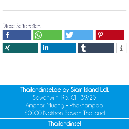
Diese Seite teilen:
Thailandinsel.de by Siam Island Ldt.
Sawanwithi Rd. CH 39/23
Amphor Muang - Phaknampoo
60000 Nakhon Sawan Thailand
Thailandinsel