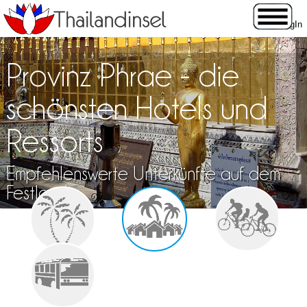
Provinz Phrae - die
schönsten Hotels und
Ressorts
Empfehlenswerte Unterkünfte auf dem
Festland