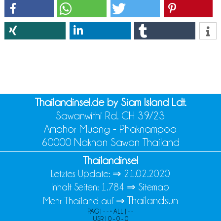
Thailandinsel.de by Siam Island Ldt.
Sawanwithi Rd. CH 39/23
Amphor Muang - Phaknampoo
60000 Nakhon Sawan Thailand
Thailandinsel
Letztes Update: ⇒
21.02.2020
Inhalt Seiten: 1.784 ⇒
Sitemap
Thailandsun
Mehr Thailand auf ⇒
PAG | - - • ALL | - -
USR | 0 - 0 - 0