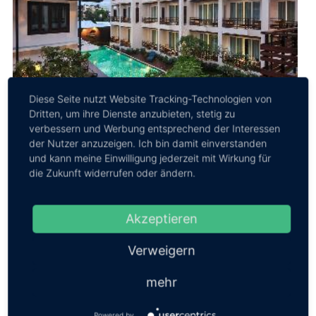
Diese Seite nutzt Website Tracking-Technologien von
Dritten, um ihre Dienste anzubieten, stetig zu
verbessern und Werbung entsprechend der Interessen
der Nutzer anzuzeigen. Ich bin damit einverstanden
Hotel Zentrum
und kann meine Einwilligung jederzeit mit Wirkung für
Eine tolle Lage hat das 2-stöckige Le Patta Hotel ,
die Zukunft widerrufen oder ändern.
mitten in der Stadt und dennoch ruhig. Das U-
förmige Haus ist um einen kleineren aber fe...
Akzeptieren
Wertung
8,8
Preis/Leist:
8,2
ab EUR
85,00
⇒Mehr Infos
Verweigern
mehr
Powered by