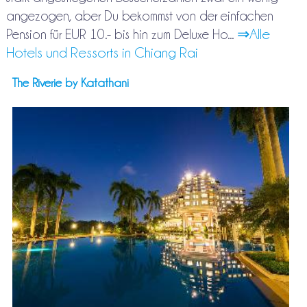
angezogen, aber Du bekommst von der einfachen
⇒Alle
Pension für EUR 10.- bis hin zum Deluxe Ho...
Hotels und Ressorts in Chiang Rai
The Riverie by Katathani