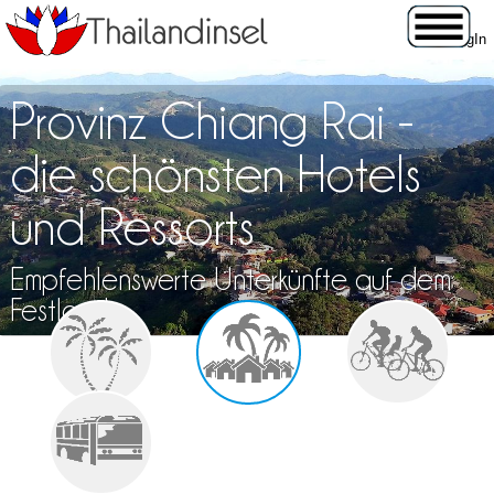
Provinz Chiang Rai -
die schönsten Hotels
und Ressorts
Empfehlenswerte Unterkünfte auf dem
Festland