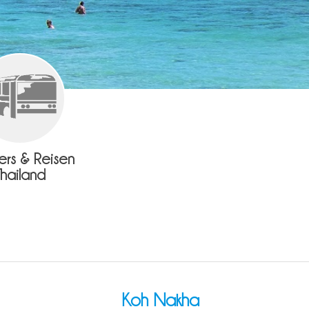
fers & Reisen
Thailand
Koh Nakha