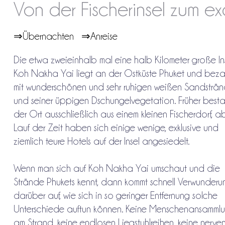
Von der Fischerinsel zum ex
⇒Übernachten
⇒Anreise
Die etwa zweieinhalb mal eine halb Kilometer große In
Koh Nakha Yai liegt an der Ostküste Phuket und beza
mit wunderschönen und sehr ruhigen weißen Sandsträ
und seiner üppigen Dschungelvegetation. Früher best
der Ort ausschließlich aus einem kleinen Fischerdorf, a
Lauf der Zeit haben sich einige wenige, exklusive und
ziemlich teure Hotels auf der Insel angesiedelt.
Wenn man sich auf Koh Nakha Yai umschaut und die
Strände Phukets kennt, dann kommt schnell Verwunderu
darüber auf, wie sich in so geringer Entfernung solche
Unterschiede auftun können. Keine Menschenansamml
am Strand, keine endlosen Liegstuhlreihen, keine nerv