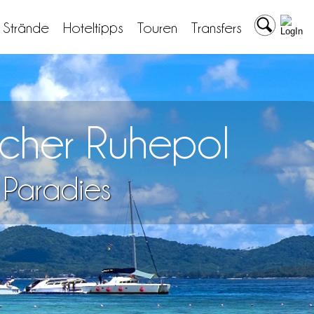
& Strände
Hoteltipps
Touren
Transfers
scher Ruhepol
n Paradies