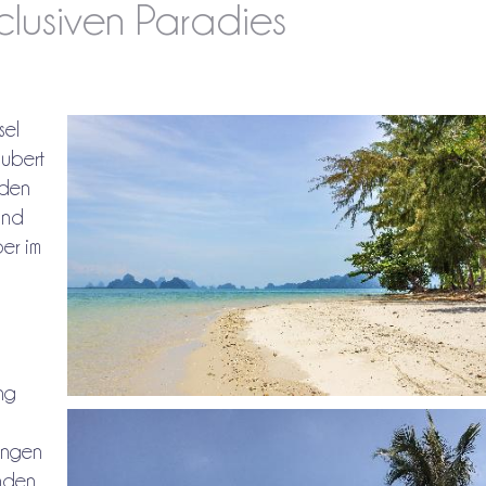
clusiven Paradies
sel
ubert
nden
and
ber im
ng
ungen
enden