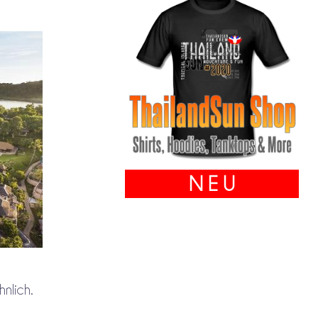
N E U
hnlich.