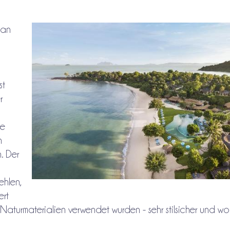
 an
st
r
ie
n
. Der
hlen,
ert
 Naturmaterialien verwendet wurden - sehr stilsicher und wo