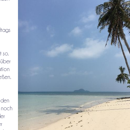
ltags
t so.
 über
tion
eßen.
 den
e noch
er
r