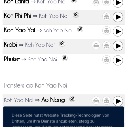
Koh Lanta
⇒ Koh Yao Noi
Koh Phi Phi
⇒ Koh Yao Noi
Koh Yao Yai
⇒ Koh Yao Noi
Krabi
⇒ Koh Yao Noi
Phuket
⇒ Koh Yao Noi
Transfers ab Koh Yao Noi
Ao Nang
Koh Yao Noi ⇒
Koh Lanta
Koh Yao Noi ⇒
Diese Seite nutzt Website Tracking-Technologien von
Dritten, um ihre Dienste anzubieten, stetig zu
verbessern und Werbung entsprechend der Interessen