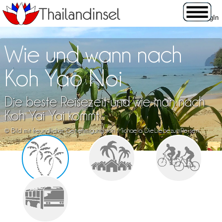
Wie und wann nach
Koh Yao Noi
Die beste Reisezeit und wie man nach
Koh Yai Yai kommt
© Bild mit freundlicher Genehmigung von Michaela DieLiebezumReisen