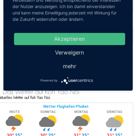
Koh Phi Phi
Koh Yao Noi ⇒
der Nutzer anzuzeigen. Ich bin damit einverstanden
und kann meine Einwilligung jederzeit mit Wirkung für
Koh Yao Yai
Koh Yao Noi ⇒
die Zukunft widerrufen oder ändern.
Krabi
Koh Yao Noi ⇒
Akzeptieren
Phuket
Koh Yao Noi ⇒
Verweigern
mehr
Powered by
Das Wetter auf Koh Yao Noi
ktuelles Wetter auf Koh Yao Noi