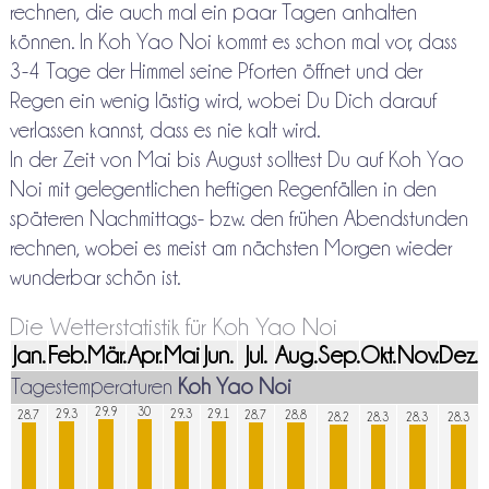
rechnen, die auch mal ein paar Tagen anhalten
können. In Koh Yao Noi kommt es schon mal vor, dass
3-4 Tage der Himmel seine Pforten öffnet und der
Regen ein wenig lästig wird, wobei Du Dich darauf
verlassen kannst, dass es nie kalt wird.
In der Zeit von Mai bis August solltest Du auf Koh Yao
Noi mit gelegentlichen heftigen Regenfällen in den
späteren Nachmittags- bzw. den frühen Abendstunden
rechnen, wobei es meist am nächsten Morgen wieder
wunderbar schön ist.
Die Wetterstatistik für Koh Yao Noi
Jan.
Feb.
Mär.
Apr.
Mai
Jun.
Jul.
Aug.
Sep.
Okt.
Nov.
Dez.
Tagestemperaturen
Koh Yao Noi
29.9
30
29.3
29.3
29.1
28.7
28.7
28.8
28.2
28.3
28.3
28.3