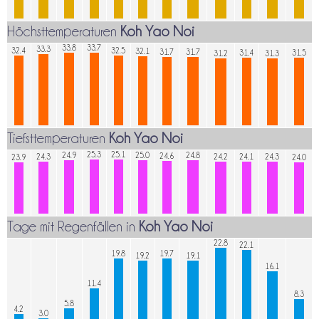
Höchsttemperaturen
Koh Yao Noi
33.8
33.7
33.3
32.4
32.5
32.1
31.7
31.7
31.4
31.5
31.2
31.3
Tiefsttemperaturen
Koh Yao Noi
25.3
25.1
24.9
25.0
24.8
24.6
24.3
24.2
24.1
24.3
23.9
24.0
Tage mit Regenfällen in
Koh Yao Noi
22.8
22.1
19.8
19.7
19.2
19.1
16.1
11.4
8.3
5.8
4.2
3.0