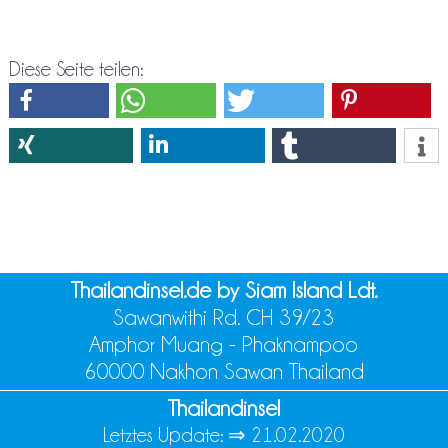
Diese Seite teilen:
Thailandinsel.de by Siam Island Ldt.
Sawanwithi Rd. CH 39/23
Amphor Muang - Phaknampoo
60000 Nakhon Sawan Thailand
Thailandinsel
Letztes Update: ⇒
21.02.2020