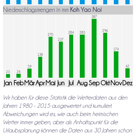
Niederschlagsmengen in mm
Koh Yao Noi
387
296
284
283
270
237
174
138
62
59
26
23
Jan
Feb
Mär
Apr
Mai
Jun
Jul
Aug
Sep
Okt
Nov
Dez
Wir haben für diese Statistik die Wetterdaten aus den
Jahren 1980 - 2015 ausgewertet und kumuliert.
Abweichungen wird es, wie auch beim heimischen
Wetter immer geben, aber als Anhaltspunkt für die
Urlaubsplanung können die Daten aus 30 Jahren schon