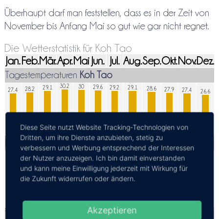
Überhaupt darf man feststellen, dass es in der Zeit von
November bis Anfang Mai so gut wie gar nicht regnet.
Die Wetterstatistik für Koh Tao
Jan.
Feb.
Mär.
Apr.
Mai
Jun.
Jul.
Aug.
Sep.
Okt.
Nov.
Dez.
Tagestemperaturen
Koh Tao
30.2
30
29.6
29.1
29.2
29.1
28.6
28.2
27.9
27.4
27.4
26.6
Diese Seite nutzt Website Tracking-Technologien von
Dritten, um ihre Dienste anzubieten, stetig zu
Höchsttemperaturen
Koh Tao
verbessern und Werbung entsprechend der Interessen
32.9
32.4
31.8
31.6
der Nutzer anzuzeigen. Ich bin damit einverstanden
31.3
31.1
30.7
31.0
31.0
30.6
30.4
29.9
und kann meine Einwilligung jederzeit mit Wirkung für
die Zukunft widerrufen oder ändern.
Akzeptieren
Tiefsttemperaturen
Koh Tao