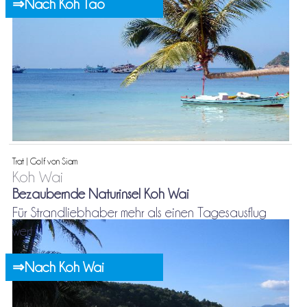
⇒Nach Koh Tao
Trat | Golf von Siam
Koh Wai
Bezaubernde Naturinsel Koh Wai
Für Strandliebhaber mehr als einen Tagesausflug
wert
⇒Nach Koh Wai