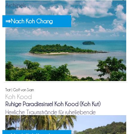
Archipels
⇒Nach Koh Chang
Trat | Golf von Siam
Koh Kood
Ruhige Paradiesinsel Koh Kood (Koh Kut)
Herrliche Traumstrände für ruheliebende
Naturfreunde