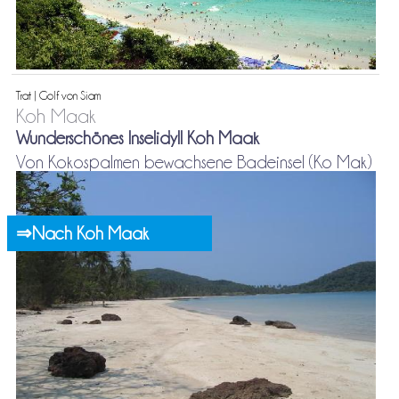
Trat | Golf von Siam
Koh Maak
Wunderschönes Inselidyll Koh Maak
Von Kokospalmen bewachsene Badeinsel (Ko Mak)
⇒Nach Koh Maak