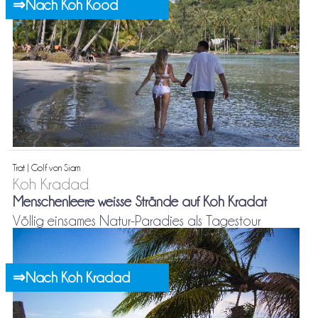
⇒Nach Koh Kood
Trat | Golf von Siam
Koh Kradad
Menschenleere weisse Strände auf Koh Kradat
Völlig einsames Natur-Paradies als Tagestour
⇒Nach Koh Kradad