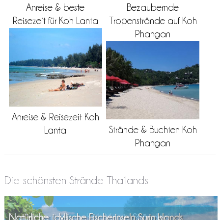
Anreise & beste
Bezaubernde
Reisezeit für Koh Lanta
Tropenstrände auf Koh
Phangan
Anreise & Reisezeit Koh
Strände & Buchten Koh
Lanta
Phangan
Die schönsten Strände Thailands
Badevergnügen an Koh Maaks Stränden
Natürliche, idyllische Fischerinseln Surin Islands