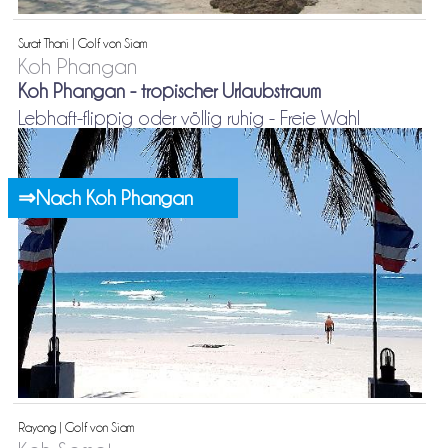
Surat Thani | Golf von Siam
Koh Phangan
Koh Phangan - tropischer Urlaubstraum
Lebhaft-flippig oder völlig ruhig - Freie Wahl
⇒Nach Koh Phangan
Rayong | Golf von Siam