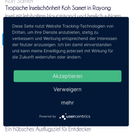
Koh Samet
Tropische Inselschönheit Koh Samet in Rayong
Insel mit lebhaftem Hauptstrand und herrlich ruhigen
Buchten
Diese Seite nutzt Website Tracking-Technologien von
Dritten, um ihre Dienste anzubieten, stetig zu
verbessern und Werbung entsprechend der Interessen
⇒Nach Koh Samet
der Nutzer anzuzeigen. Ich bin damit einverstanden
und kann meine Einwilligung jederzeit mit Wirkung für
die Zukunft widerrufen oder ändern.
Akzeptieren
Verweigern
mehr
Chon Buri | Golf von Siam
Koh Sichang
Powered by
Die Fischerinsel Koh Sichang
Ein hübsches Ausflugsziel für Entdecker