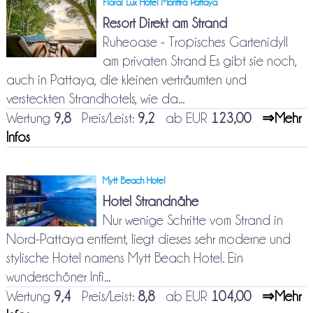
Floral Lux Hotel Monttra Pattaya
Resort Direkt am Strand
Ruheoase - Tropisches Gartenidyll
am privaten Strand Es gibt sie noch,
auch in Pattaya, die kleinen verträumten und
versteckten Strandhotels, wie da...
Wertung
9,8
Preis/Leist:
9,2
ab EUR
123,00
⇒Mehr
Infos
Mytt Beach Hotel
Hotel Strandnähe
Nur wenige Schritte vom Strand in
Nord-Pattaya entfernt, liegt dieses sehr moderne und
stylische Hotel namens Mytt Beach Hotel. Ein
wunderschöner Infi...
Wertung
9,4
Preis/Leist:
8,8
ab EUR
104,00
⇒Mehr