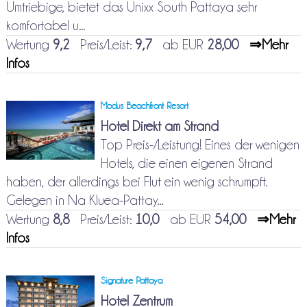
Umtriebige, bietet das Unixx South Pattaya sehr
komfortabel u...
Wertung
9,2
Preis/Leist:
9,7
ab EUR
28,00
⇒Mehr
Infos
Modus Beachfront Resort
Hotel Direkt am Strand
Top Preis-/Leistung! Eines der wenigen
Hotels, die einen eigenen Strand
haben, der allerdings bei Flut ein wenig schrumpft.
Gelegen in Na Kluea-Pattay...
Wertung
8,8
Preis/Leist:
10,0
ab EUR
54,00
⇒Mehr
Infos
Signature Pattaya
Hotel Zentrum