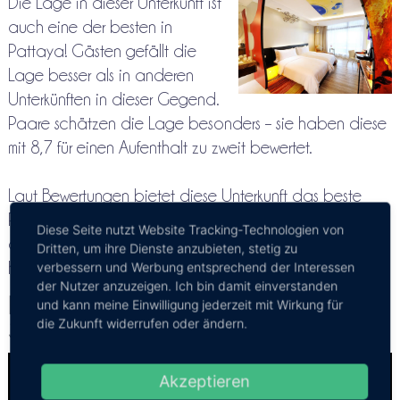
Die Lage in dieser Unterkunft ist
auch eine der besten in
Pattaya! Gästen gefällt die
Lage besser als in anderen
Unterkünften in dieser Gegend.
Paare schätzen die Lage besonders – sie haben diese
mit 8,7 für einen Aufenthalt zu zweit bewertet.
Laut Bewertungen bietet diese Unterkunft das beste
Preis-Leistungs-Verhältnis in Pattaya. Im Vergleich zu
Diese Seite nutzt Website Tracking-Technologien von
anderen Unterkünften in dieser Stadt bekommen Gäste
Dritten, um ihre Dienste anzubieten, stetig zu
hier mehr für ihr Geld.
verbessern und Werbung entsprechend der Interessen
der Nutzer anzuzeigen. Ich bin damit einverstanden
Rooftop Bar and Infinity-Pools im
und kann meine Einwilligung jederzeit mit Wirkung für
die Zukunft widerrufen oder ändern.
Siam@Siam
Akzeptieren