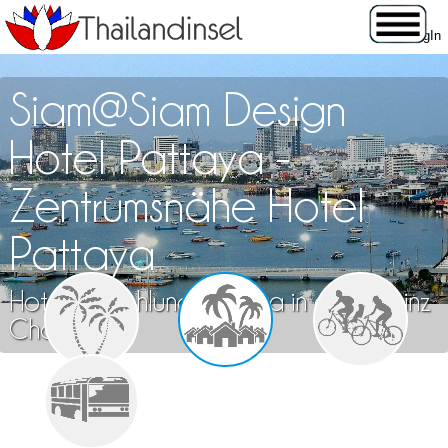
Siam@Siam Design
Hotel Pattaya -
Zentrumsnähe Hotel
Pattaya
Hotelempfehlung Pattaya in der Provinz
Chon Buri