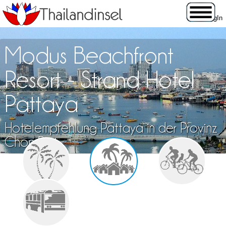
Modus Beachfront
Resort - Strand Hotel
Pattaya
Hotelempfehlung Pattaya in der Provinz
Chon Buri