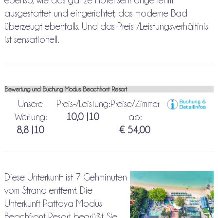
ebenso, wie das ganze Hotel sehr angenehm
ausgestattet und eingerichtet, das moderne Bad
überzeugt ebenfalls. Und das Preis-/Leistungsverhältinis
ist sensationell.
Bewertung und Buchung Modus Beachfront Resort
Unsere
Preis-/Leistung:
Preise/Zimmer
Wertung:
10,0 |10
ab:
8,8 |10
€ 54,00
Diese Unterkunft ist 7 Gehminuten
vom Strand entfernt. Die
Unterkunft Pattaya Modus
Beachfront Resort begrüßt Sie