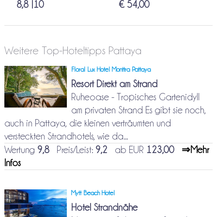
8,8 |10
€ 54,00
Weitere Top-Hoteltipps Pattaya
Floral Lux Hotel Monttra Pattaya
Resort Direkt am Strand
Ruheoase - Tropisches Gartenidyll
am privaten Strand Es gibt sie noch,
auch in Pattaya, die kleinen verträumten und
versteckten Strandhotels, wie da...
Wertung
9,8
Preis/Leist:
9,2
ab EUR
123,00
⇒Mehr
Infos
Mytt Beach Hotel
Hotel Strandnähe