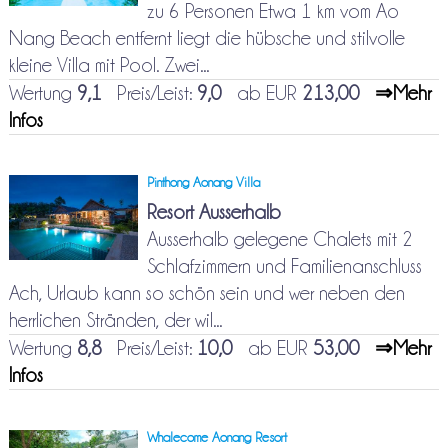
zu 6 Personen Etwa 1 km vom Ao
Nang Beach entfernt liegt die hübsche und stilvolle
kleine Villa mit Pool. Zwei...
Wertung
9,1
Preis/Leist:
9,0
ab EUR
213,00
⇒Mehr
Infos
Pinthong Aonang Villa
Resort Ausserhalb
Ausserhalb gelegene Chalets mit 2
Schlafzimmern und Familienanschluss
Ach, Urlaub kann so schön sein und wer neben den
herrlichen Stränden, der wil...
Wertung
8,8
Preis/Leist:
10,0
ab EUR
53,00
⇒Mehr
Infos
Whalecome Aonang Resort