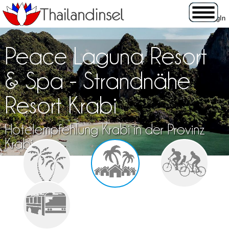
Peace Laguna Resort
& Spa - Strandnähe
Resort Krabi
Hotelempfehlung Krabi in der Provinz
Krabi