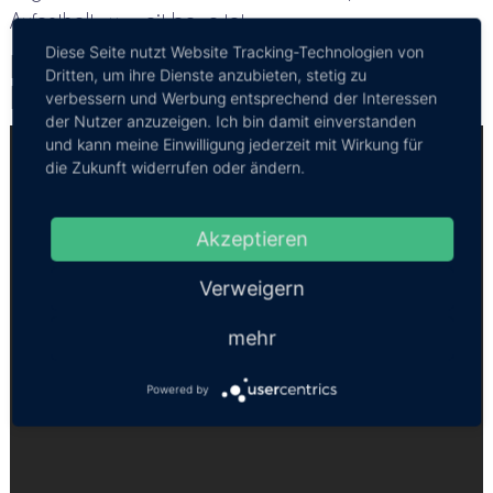
Aufenthalt zu zweit bewertet.
Diese Seite nutzt Website Tracking-Technologien von
Peace Laguna Resort & Spa - Aonang
Dritten, um ihre Dienste anzubieten, stetig zu
Krabi
verbessern und Werbung entsprechend der Interessen
der Nutzer anzuzeigen. Ich bin damit einverstanden
und kann meine Einwilligung jederzeit mit Wirkung für
die Zukunft widerrufen oder ändern.
Akzeptieren
Verweigern
mehr
Powered by