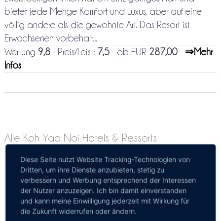
bietet jede Menge Komfort und Luxus, aber auf eine
völlig andere als die gewohnte Art. Das Resort ist
Erwachsenen vorbehalt...
Wertung
9,8
Preis/Leist:
7,5
ab EUR
287,00
⇒Mehr
Infos
Alle Koh Yao Noi Hotels & Ressorts
Diese Seite nutzt Website Tracking-Technologien von
Dritten, um ihre Dienste anzubieten, stetig zu
verbessern und Werbung entsprechend der Interessen
der Nutzer anzuzeigen. Ich bin damit einverstanden
und kann meine Einwilligung jederzeit mit Wirkung für
die Zukunft widerrufen oder ändern.