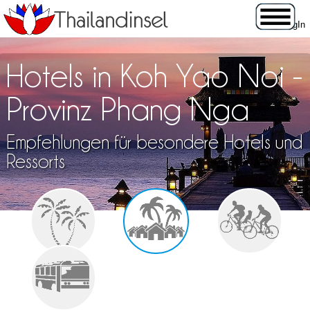
Hotels in Koh Yao Noi -
Provinz Phang Nga
Empfehlungen für besondere Hotels und
Ressorts