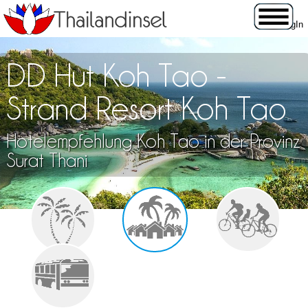
DD Hut Koh Tao -
Strand Resort Koh Tao
Hotelempfehlung Koh Tao in der Provinz
Surat Thani