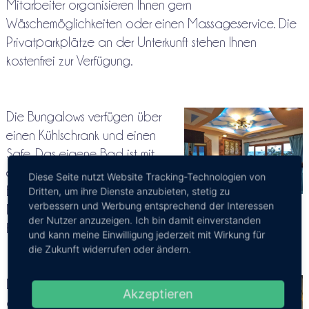
Mitarbeiter organisieren Ihnen gern
Wäschemöglichkeiten oder einen Massageservice. Die
Privatparkplätze an der Unterkunft stehen Ihnen
kostenfrei zur Verfügung.
Die Bungalows verfügen über
einen Kühlschrank und einen
Safe. Das eigene Bad ist mit
einer Dusche ausgestattet. Die
Diese Seite nutzt Website Tracking-Technologien von
Bungalows liegen nur 500 m vom
Dritten, um ihre Dienste anzubieten, stetig zu
verbessern und Werbung entsprechend der Interessen
Mae Haad Pier und 15 Fahrminuten mit dem Boot von
der Nutzer anzuzeigen. Ich bin damit einverstanden
Koh Nang Yuan entfernt.
und kann meine Einwilligung jederzeit mit Wirkung für
die Zukunft widerrufen oder ändern.
Die Lage in dieser Unterkunft ist
Akzeptieren
auch eine der besten in Ko Tao!