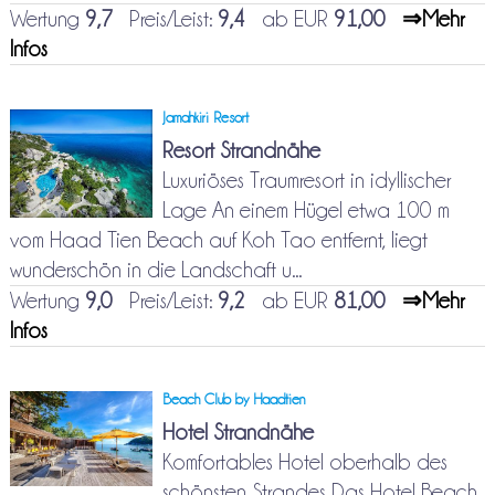
Wertung
9,7
Preis/Leist:
9,4
ab EUR
91,00
⇒Mehr
Infos
Jamahkiri Resort
Resort Strandnähe
Luxuriöses Traumresort in idyllischer
Lage An einem Hügel etwa 100 m
vom Haad Tien Beach auf Koh Tao entfernt, liegt
wunderschön in die Landschaft u...
Wertung
9,0
Preis/Leist:
9,2
ab EUR
81,00
⇒Mehr
Infos
Beach Club by Haadtien
Hotel Strandnähe
Komfortables Hotel oberhalb des
schönsten Strandes Das Hotel Beach