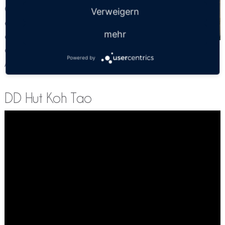
Gästen gefällt die Lage besser
Verweigern
als in anderen Unterkünften in
mehr
dieser Gegend. Paare schätzen
die Lage besonders – sie haben diese mit 9,0 für einen
Powered by
Aufenthalt zu zweit bewertet.
DD Hut Koh Tao