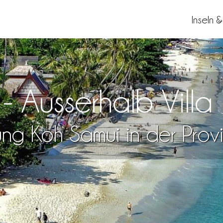
Inseln 
a - Ausserhalb Vill
ng Koh Samui in der Provi