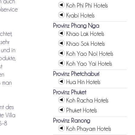
ch auch
Koh Phi Phi Hotels
lservice
Krabi Hotels
Provinz Phang Nga
chtet,
Khao Lak Hotels
 sehr
Khao Sok Hotels
 und in
Koh Yao Noi Hotels
odukte,
Koh Yao Yai Hotels
st
Provinz Phetchaburi
en
Hua Hin Hotels
s man
Provinz Phuket
Koh Racha Hotels
nt des
Phuket Hotels
e Villa
Provinz Ranong
 6-8
Koh Phayam Hotels