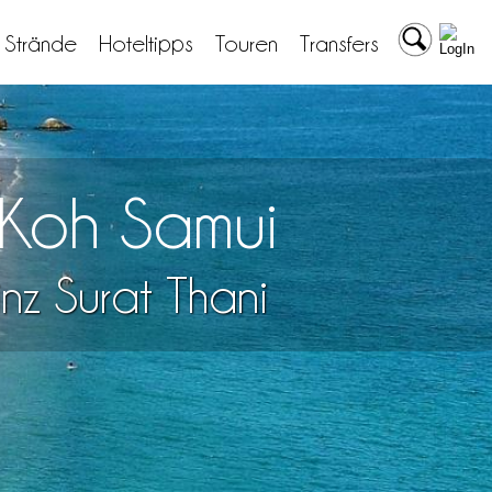
& Strände
Hoteltipps
Touren
Transfers
a Koh Samui
nz Surat Thani