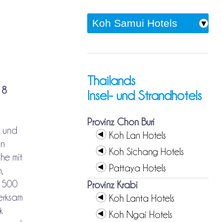
Thailands
 8
Insel- und Strandhotels
Provinz Chon Buri
t und
Koh Lan Hotels
in
Koh Sichang Hotels
che mit
Pattaya Hotels
,
n 500
Provinz Krabi
erksam
Koh Lanta Hotels
k
Koh Ngai Hotels