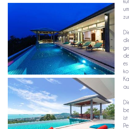
kü
um
zu
Di
di
gr
de
es
ko
Ka
au
Di
be
is
Pe