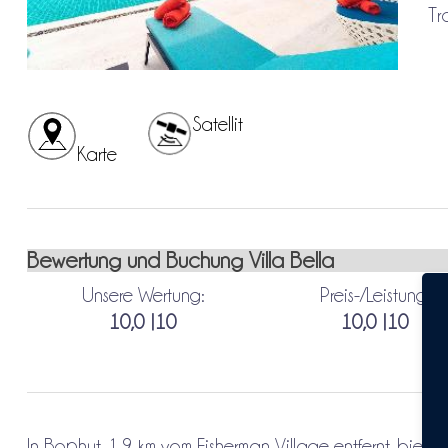
Tr
Satellit
Karte
Bewertung und Buchung Villa Bella
Unsere Wertung:
Preis-/Leistung:
10,0 |10
10,0 |10
In Bophut, 1,9 km vom Fisherman Village entfernt, bietet 