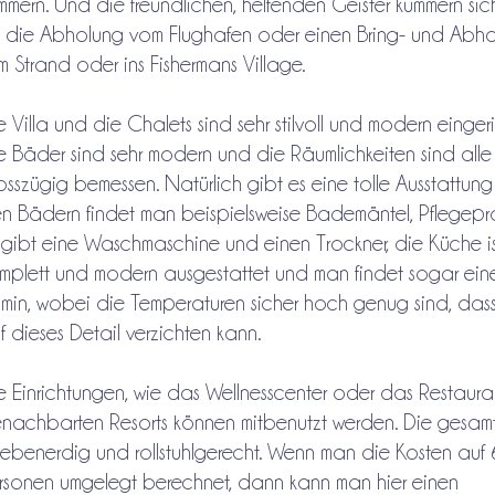
mmern. Und die freundlichen, helfenden Geister kümmern si
 die Abholung vom Flughafen oder einen Bring- und Abho
m Strand oder ins Fishermans Village.
e Villa und die Chalets sind sehr stilvoll und modern eingeri
e Bäder sind sehr modern und die Räumlichkeiten sind alle
osszügig bemessen. Natürlich gibt es eine tolle Ausstattung
n Bädern findet man beispielsweise Bademäntel, Pflegepr
 gibt eine Waschmaschine und einen Trockner, die Küche i
mplett und modern ausgestattet und man findet sogar ein
min, wobei die Temperaturen sicher hoch genug sind, das
f dieses Detail verzichten kann.
e Einrichtungen, wie das Wellnesscenter oder das Restaura
nachbarten Resorts können mitbenutzt werden. Die gesamt
t ebenerdig und rollstuhlgerecht. Wenn man die Kosten auf
rsonen umgelegt berechnet, dann kann man hier einen