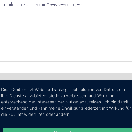
aumurlaub zum Traumpreis verbringen.
Preise/Zimmer ab:
Diese Seite nutzt Website Tracking-Technologien von Dritten, um
€ 268,00
ihre Dienste anzubieten, stetig zu verbessern und Werbung
entsprechend der Interessen der Nutzer anzuzeigen. Ich bin damit
einverstanden und kann meine Einwilligung jederzeit mit Wirkung für
die Zukunft widerrufen oder ändern.
die Villa Bella