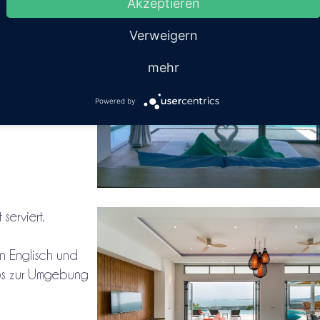
Akzeptieren
reiem WLAN. Die
Verweigern
t.
mehr
 eine voll
nzimmer mit
Powered by
serviert.
n Englisch und
pps zur Umgebung