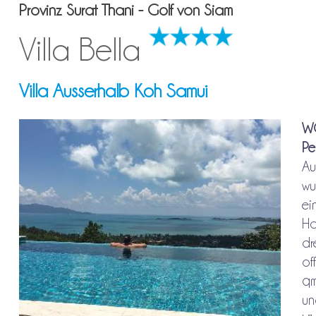
Provinz Surat Thani - Golf von Siam
Villa Bella
Villa Ausserhalb Koh Samui
WO
Pe
Au
wu
ei
Ha
dr
of
qm
un