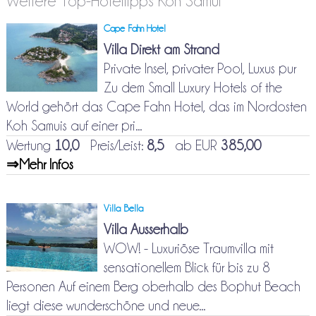
Weitere Top-Hoteltipps Koh Samui
Cape Fahn Hotel
Villa Direkt am Strand
Private Insel, privater Pool, Luxus pur
Zu dem Small Luxury Hotels of the
World gehört das Cape Fahn Hotel, das im Nordosten
Koh Samuis auf einer pri...
Wertung
10,0
Preis/Leist:
8,5
ab EUR
385,00
⇒Mehr Infos
Villa Bella
Villa Ausserhalb
WOW! - Luxuriöse Traumvilla mit
sensationellem Blick für bis zu 8
Personen Auf einem Berg oberhalb des Bophut Beach
liegt diese wunderschöne und neue...