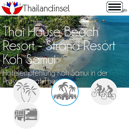
Thai House Beach
Resort - Strand Resort
Koh Samui
Hotelempfehlung Koh Samui in der
Provinz Surat Thani