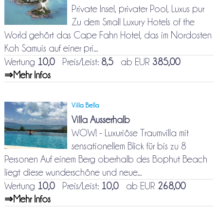
Private Insel, privater Pool, Luxus pur
Zu dem Small Luxury Hotels of the
World gehört das Cape Fahn Hotel, das im Nordosten
Koh Samuis auf einer pri...
Wertung
10,0
Preis/Leist:
8,5
ab EUR
385,00
⇒Mehr Infos
Villa Bella
Villa Ausserhalb
WOW! - Luxuriöse Traumvilla mit
sensationellem Blick für bis zu 8
Personen Auf einem Berg oberhalb des Bophut Beach
liegt diese wunderschöne und neue...
Wertung
10,0
Preis/Leist:
10,0
ab EUR
268,00
⇒Mehr Infos