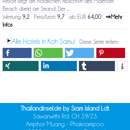
Resort liegt am nördlichen Abschnitt des Maenam
Beach direkt am Strand. Der ...
Wertung
9,2
Preis/Leist:
9,7
ab EUR
64,00
⇒Mehr
Infos
Alle Hotels in Koh Samui
Diese Seite teilen:
Thailandinsel.de by Siam Island Ldt.
Sawanwithi Rd. CH 39/23
Amphor Muang - Phaknampoo