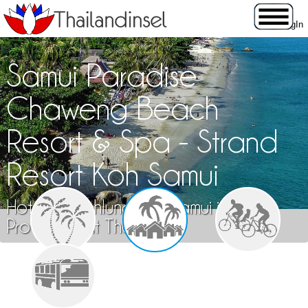
Samui Paradise
Chaweng Beach
Resort & Spa - Strand
Resort Koh Samui
Hotelempfehlung Koh Samui in der
Provinz Surat Thani