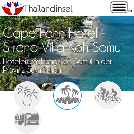
Cape Fahn Hotel -
Strand Villa Koh Samui
Hotelempfehlung Koh Samui in der
Provinz Surat Thani