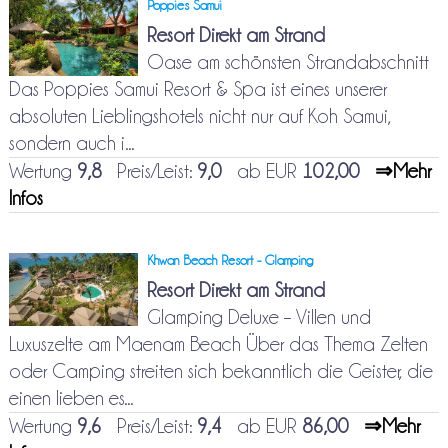
Poppies Samui
Resort Direkt am Strand
Oase am schönsten Strandabschnitt
Das Poppies Samui Resort & Spa ist eines unserer
absoluten Lieblingshotels nicht nur auf Koh Samui,
sondern auch i...
Wertung
9,8
Preis/Leist:
9,0
ab EUR
102,00
⇒Mehr
Infos
Khwan Beach Resort - Glamping
Resort Direkt am Strand
Glamping Deluxe – Villen und
Luxuszelte am Maenam Beach Über das Thema Zelten
oder Camping streiten sich bekanntlich die Geister, die
einen lieben es...
Wertung
9,6
Preis/Leist:
9,4
ab EUR
86,00
⇒Mehr