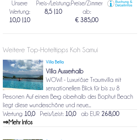
Unsere
Preis-/Leistung:
Preise/Zimmer
Wertung:
8,5 |10
ab:
10,0 |10
€ 385,00
Weitere Top-Hoteltipps Koh Samui
Villa Bella
Villa Ausserhalb
WOW! - Luxuriöse Traumvilla mit
sensationellem Blick für bis zu 8
Personen Auf einem Berg oberhalb des Bophut Beach
liegt diese wunderschöne und neue...
Wertung
10,0
Preis/Leist:
10,0
ab EUR
268,00
⇒Mehr Infos