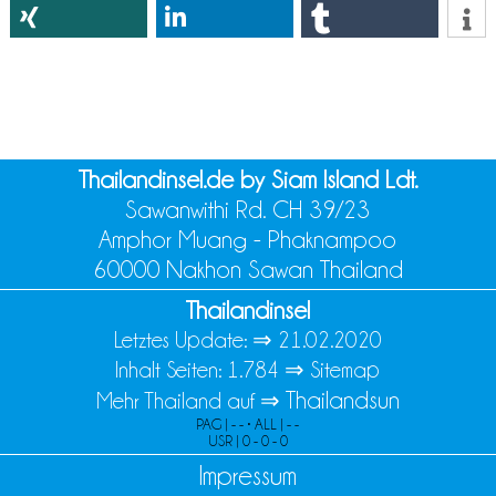
Thailandinsel.de by Siam Island Ldt.
Sawanwithi Rd. CH 39/23
Amphor Muang - Phaknampoo
60000 Nakhon Sawan Thailand
Thailandinsel
Letztes Update: ⇒
21.02.2020
Inhalt Seiten: 1.784 ⇒
Sitemap
Thailandsun
Mehr Thailand auf ⇒
PAG | - - • ALL | - -
USR | 0 - 0 - 0
Impressum