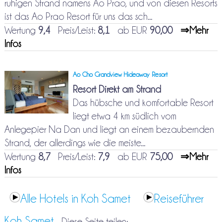
ruhigen Strand namens Ao Prao, und von diesen Resorts
ist das Ao Prao Resort für uns das sch...
Wertung
9,4
Preis/Leist:
8,1
ab EUR
90,00
⇒Mehr
Infos
Ao Cho Grandview Hideaway Resort
Resort Direkt am Strand
Das hübsche und komfortable Resort
liegt etwa 4 km südlich vom
Anlegepier Na Dan und liegt an einem bezaubernden
Strand, der allerdings wie die meiste...
Wertung
8,7
Preis/Leist:
7,9
ab EUR
75,00
⇒Mehr
Infos
Alle Hotels in Koh Samet
Reiseführer
Koh Samet
Diese Seite teilen: