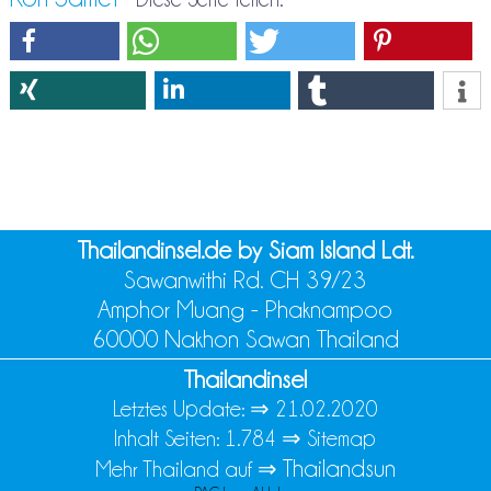
Thailandinsel.de by Siam Island Ldt.
Sawanwithi Rd. CH 39/23
Amphor Muang - Phaknampoo
60000 Nakhon Sawan Thailand
Thailandinsel
Letztes Update: ⇒
21.02.2020
Inhalt Seiten: 1.784 ⇒
Sitemap
Thailandsun
Mehr Thailand auf ⇒