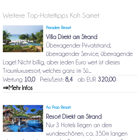
Weitere Top-Hoteltipps Koh Samet
Paradee Resort
Villa Direkt am Strand
Überragender Privatstrand,
überragender Service, überragende
Lage! Nicht billig, aber jeden Euro wert ist dieses
Traumluxusresort, welches ganz im Sü...
Wertung
10,0
Preis/Leist:
8,4
ab EUR
320,00
⇒Mehr Infos
Ao Prao Resort
Resort Direkt am Strand
Nur 3 Hotels liegen an dem
wunderschönen, ca. 350m langen