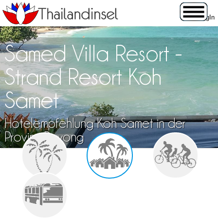
Samed Villa Resort -
Strand Resort Koh
Samet
Hotelempfehlung Koh Samet in der
Provinz Rayong