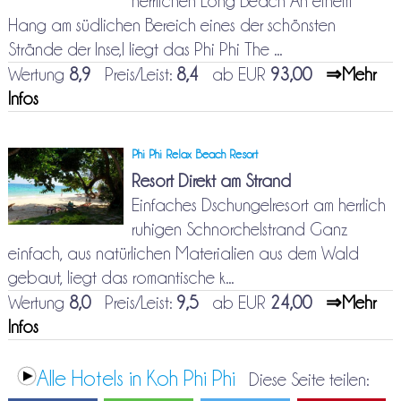
herrlichen Long Beach An einem
Hang am südlichen Bereich eines der schönsten
Strände der Inse,l liegt das Phi Phi The ...
Wertung
8,9
Preis/Leist:
8,4
ab EUR
93,00
⇒Mehr
Infos
Phi Phi Relax Beach Resort
Resort Direkt am Strand
Einfaches Dschungelresort am herrlich
ruhigen Schnorchelstrand Ganz
einfach, aus natürlichen Materialien aus dem Wald
gebaut, liegt das romantische k...
Wertung
8,0
Preis/Leist:
9,5
ab EUR
24,00
⇒Mehr
Infos
Alle Hotels in Koh Phi Phi
Diese Seite teilen: