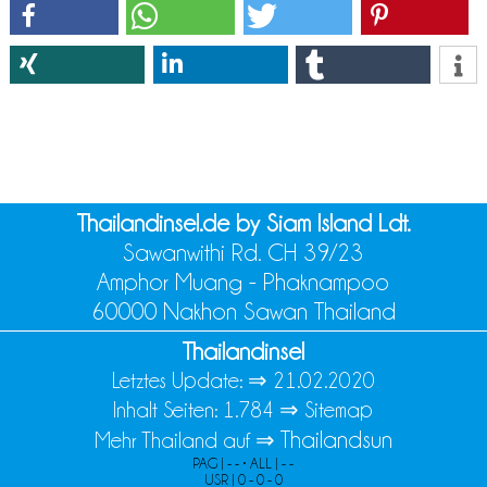
Thailandinsel.de by Siam Island Ldt.
Sawanwithi Rd. CH 39/23
Amphor Muang - Phaknampoo
60000 Nakhon Sawan Thailand
Thailandinsel
Letztes Update: ⇒
21.02.2020
Inhalt Seiten: 1.784 ⇒
Sitemap
Thailandsun
Mehr Thailand auf ⇒
PAG | - - • ALL | - -
USR | 0 - 0 - 0