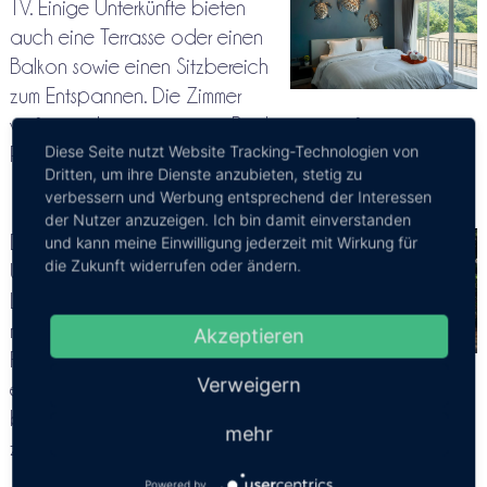
TV. Einige Unterkünfte bieten
auch eine Terrasse oder einen
Balkon sowie einen Sitzbereich
zum Entspannen. Die Zimmer
verfügen über ein eigenes Bad mit kostenfreien
Diese Seite nutzt Website Tracking-Technologien von
Pflegeprodukten, eine Minibar und einen Haartrockner.
Dritten, um ihre Dienste anzubieten, stetig zu
verbessern und Werbung entsprechend der Interessen
der Nutzer anzuzeigen. Ich bin damit einverstanden
Der Pier Tonsai liegt 1,3 km vom
und kann meine Einwilligung jederzeit mit Wirkung für
die Zukunft widerrufen oder ändern.
U-RIP Resort entfernt und die
Loh-Dalum-Bucht erreichen Sie
nach 1 km. Der nächste
Akzeptieren
Flughafen ist der 46,7 km
Verweigern
entfernte Flughafen Krabi. Paare schätzen die Lage
besonders – sie haben diese mit 8,2 für einen Aufenthalt
mehr
zu zweit bewertet.
Powered by