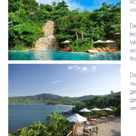
si
vo
Dr
le
We
mi
th
Di
au
ge
ge
ve