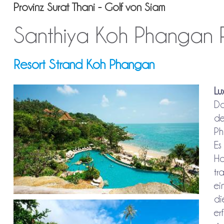
Provinz Surat Thani - Golf von Siam
Santhiya Koh Phangan 
Resort Strand Koh Phangan
Lu
Da
de
Ph
Es
Ho
tr
ei
di
er