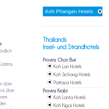
Thailands
t
Insel- und Strandhotels
ördlich
Provinz Chon Buri
artens.
Koh Lan Hotels
Koh Sichang Hotels
Pattaya Hotels
en über
ick über
Provinz Krabi
inem
Koh Lanta Hotels
nden
Koh Ngai Hotels