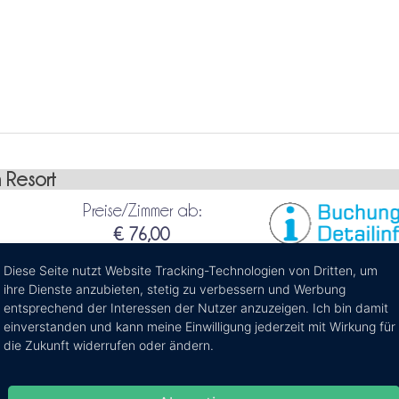
 Resort
Preise/Zimmer ab:
€ 76,00
Diese Seite nutzt Website Tracking-Technologien von Dritten, um
ihre Dienste anzubieten, stetig zu verbessern und Werbung
entsprechend der Interessen der Nutzer anzuzeigen. Ich bin damit
einverstanden und kann meine Einwilligung jederzeit mit Wirkung für
f der
die Zukunft widerrufen oder ändern.
nden und dem
ieses schöne