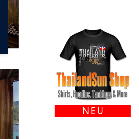
N E U