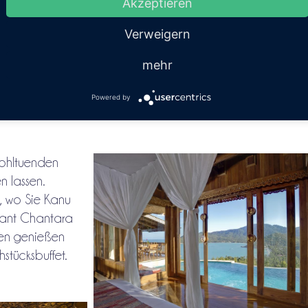
Akzeptieren
nen Fitnessraum
Verweigern
mehr
ur 160 m vom
mui erreichen
Powered by
hnellboot.
wohltuenden
 lassen.
, wo Sie Kanu
rant Chantara
eien genießen
stücksbuffet.