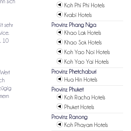
ann sich
Koh Phi Phi Hotels
Krabi Hotels
t sehr
Provinz Phang Nga
ice.
Khao Lak Hotels
. 10
Khao Sok Hotels
Koh Yao Noi Hotels
Koh Yao Yai Hotels
Provinz Phetchaburi
 Wert
Hua Hin Hotels
ich
zügig
Provinz Phuket
mmern
Koh Racha Hotels
Phuket Hotels
Provinz Ranong
Koh Phayam Hotels