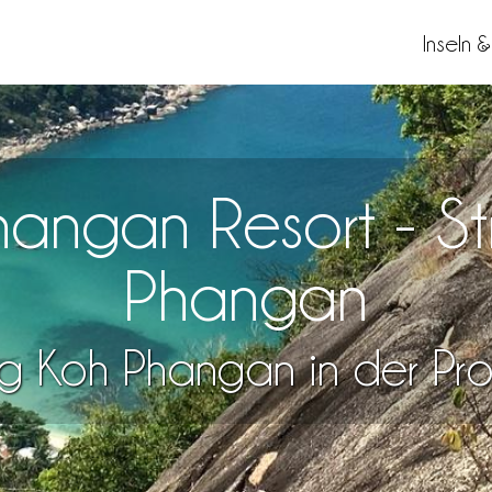
Inseln 
hangan Resort - St
Phangan
g Koh Phangan in der Prov