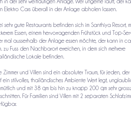
ch in der sehr weitläufigen Anlage. Wer ungerne läuft, der k
n Elektro Cars überall in der Anlage abholen lassen.
ei sehr gute Restaurants befinden sich im Santhiya Resort, mi
ckerem Essen, einem hervorragenden Frühstück und Top-Serv
r mal ausserhalb der Anlage essen möchte, der kann in ca
n. zu Fuss den Nachbarort erreichen, in dem sich mehrere
ailändische Lokale befinden.
e Zimmer und Villen sind ein absoluter Traum, für jeden, der
f ein stilvolles, thailändisches Ambiente Wert legt, unglaubl
mütlich und mit 38 qm bis hin zu knapp 200 qm sehr gross
schnitten. Für Familien sind Villen mit 2 separaten Schlafzi
rfügbar.