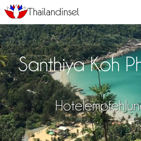
Santhiya Koh P
Hotelempfehlun