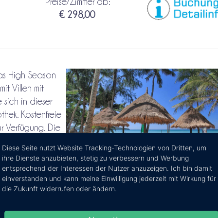
Preise/Zimmer ab:
€ 298,00
Das High Season
t Villen mit
sich in dieser
othek. Kostenfreie
ur Verfügung. Die
 und auch der
Diese Seite nutzt Website Tracking-Technologien von Dritten, um
ihre Dienste anzubieten, stetig zu verbessern und Werbung
entsprechend der Interessen der Nutzer anzuzeigen. Ich bin damit
einverstanden und kann meine Einwilligung jederzeit mit Wirkung für
die Zukunft widerrufen oder ändern.