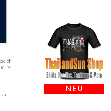
bereich
für Sie
N E U
t zu