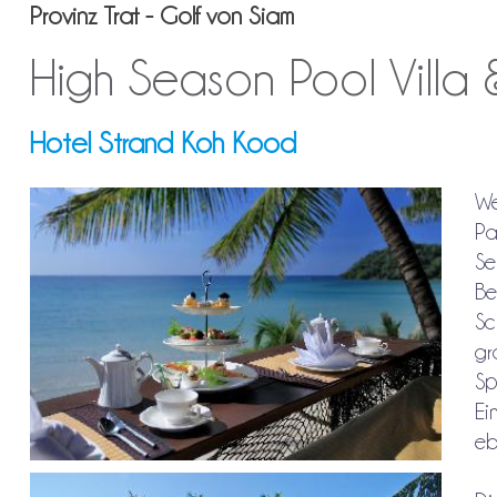
Provinz Trat - Golf von Siam
High Season Pool Villa
Hotel Strand Koh Kood
We
Pa
Se
Be
Sc
gr
Sp
Ei
eb