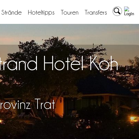
& Strände
Hoteltipps
Touren
Transfers
trand Hotel Koh
ovinz Trat