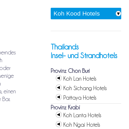
Thailands
berndes
Insel- und Strandhotels
gh
 oder
Provinz Chon Buri
 wenige
Koh Lan Hotels
n
Koh Sichang Hotels
a, einen
Pattaya Hotels
 Bar.
Provinz Krabi
Koh Lanta Hotels
Koh Ngai Hotels