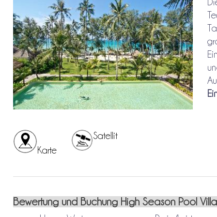
Di
Te
Ta
gr
Ei
un
Au
Ei
Satellit
Karte
Bewertung und Buchung High Season Pool Vill