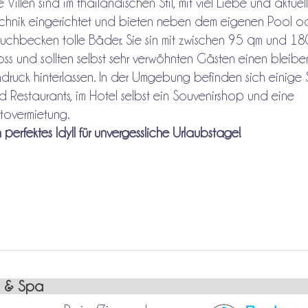
e Villen sind im thailändischen Stil, mit viel Liebe und aktuel
chnik eingerichtet und bieten neben dem eigenen Pool o
uchbecken tolle Bäder. Sie sin mit zwischen 95 qm und 1
oss und sollten selbst sehr verwöhnten Gästen einen bleib
ndruck hinterlassen. In der Umgebung befinden sich einige
d Restaurants, im Hotel selbst ein Souvenirshop und eine
tovermietung.
n perfektes Idyll für unvergessliche Urlaubstage!
a & Spa