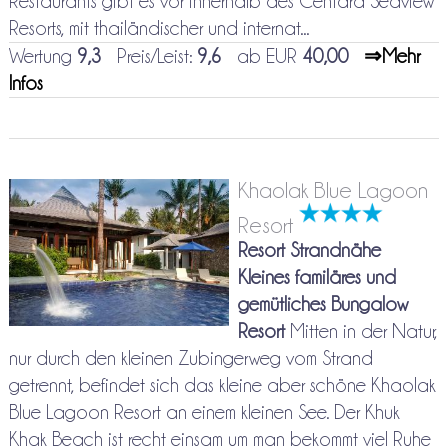
Restaurants gibt es vor innerhalb des Centara Seaview
Resorts, mit thailändischer und internat...
Wertung
9,3
Preis/Leist:
9,6
ab EUR
40,00
⇒Mehr
Infos
Khaolak Blue Lagoon
Resort
Resort Strandnähe
Kleines familäres und
gemütliches Bungalow
Resort
Mitten in der Natur,
nur durch den kleinen Zubingerweg vom Strand
getrennt, befindet sich das kleine aber schöne Khaolak
Blue Lagoon Resort an einem kleinen See. Der Khuk
Khak Beach ist recht einsam um man bekommt viel Ruhe