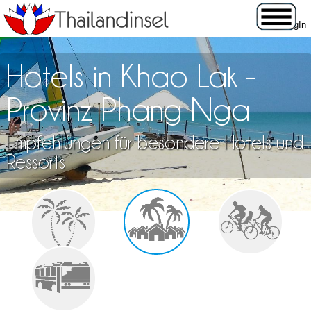
Hotels in Khao Lak -
Provinz Phang Nga
Empfehlungen für besondere Hotels und
Ressorts