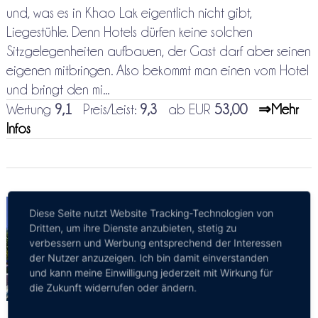
und, was es in Khao Lak eigentlich nicht gibt,
Liegestühle. Denn Hotels dürfen keine solchen
Sitzgelegenheiten aufbauen, der Gast darf aber seinen
eigenen mitbringen. Also bekommt man einen vom Hotel
und bringt den mi...
Wertung
9,1
Preis/Leist:
9,3
ab EUR
53,00
⇒Mehr
Infos
Khaolak Laguna
Diese Seite nutzt Website Tracking-Technologien von
Resort
Dritten, um ihre Dienste anzubieten, stetig zu
verbessern und Werbung entsprechend der Interessen
Resort Direkt am Strand
der Nutzer anzuzeigen. Ich bin damit einverstanden
Sehr ansprechendes und
und kann meine Einwilligung jederzeit mit Wirkung für
günstiges Thai-Style
die Zukunft widerrufen oder ändern.
Resort
Direkt am Strand