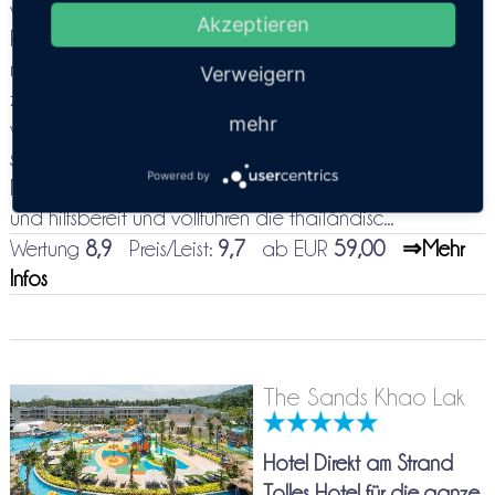
von Khao Lak liegt das sehr schöne Khaolak Laguna
Akzeptieren
Resort inmitten von viel Grün und begeistert mit seinem
magischen Thai Stil, der sich durch die gesamte Anlage
Verweigern
zieht. Alles ist sehr sauber, sehr gepflegt und durch die
mehr
vielen verwendeten natürlichen Baumaterialien und die
sehr gepflegte Gartenanlage, sehr gemütlich. Die
Powered by
Mitarbeiter des Laguna Resorts sind sehr aufmerksam
und hilfsbereit und vollführen die thailändisc...
Wertung
8,9
Preis/Leist:
9,7
ab EUR
59,00
⇒Mehr
Infos
The Sands Khao Lak
Hotel Direkt am Strand
Tolles Hotel für die ganze