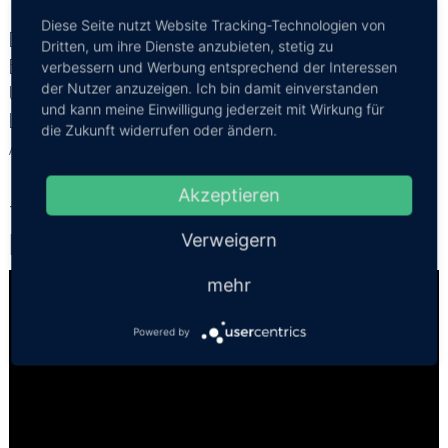
Diese Seite nutzt Website Tracking-Technologien von
Die Lage in dieser Unterkunft ist auch eine der besten in
Dritten, um ihre Dienste anzubieten, stetig zu
Bangkok! Gästen gefällt die Lage besser als in anderen
verbessern und Werbung entsprechend der Interessen
der Nutzer anzuzeigen. Ich bin damit einverstanden
Unterkünften in dieser Gegend. Paare schätzen die
und kann meine Einwilligung jederzeit mit Wirkung für
Lage besonders – sie haben diese mit 8,9 für einen
die Zukunft widerrufen oder ändern.
Aufenthalt zu zweit bewertet.
Akzeptieren
Tower Club at lebua - Bangkok Luxury
Verweigern
Hotels
mehr
Powered by