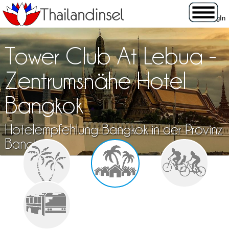
Tower Club At Lebua -
Zentrumsnähe Hotel
Bangkok
Hotelempfehlung Bangkok in der Provinz
Bangkok