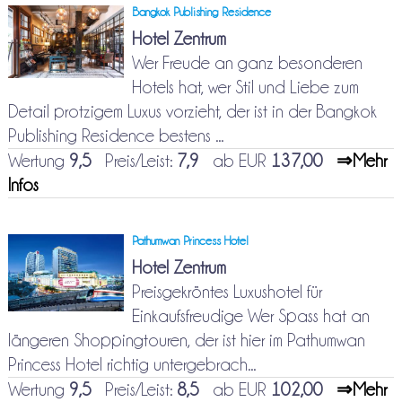
Bangkok Publishing Residence
Hotel Zentrum
Wer Freude an ganz besonderen
Hotels hat, wer Stil und Liebe zum
Detail protzigem Luxus vorzieht, der ist in der Bangkok
Publishing Residence bestens ...
Wertung
9,5
Preis/Leist:
7,9
ab EUR
137,00
⇒Mehr
Infos
Pathumwan Princess Hotel
Hotel Zentrum
Preisgekröntes Luxushotel für
Einkaufsfreudige Wer Spass hat an
längeren Shoppingtouren, der ist hier im Pathumwan
Princess Hotel richtig untergebrach...
Wertung
9,5
Preis/Leist:
8,5
ab EUR
102,00
⇒Mehr