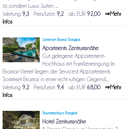
ist, sondern Luxus Suiten ...
Wertung
9,3
Preis/Leist:
9,2
ab EUR
92,00
⇒Mehr
Infos
Somerset Ekamai Bangkok
Apartments Zentrumsnähe
Gut gelegene Appartement-
Hochhaus mit Familieneingung Im
Ekamai-Viertel liegen die Serviced Appartements
Somerset Ekamai in einer echt ruhigen Gegend...
Wertung
9,2
Preis/Leist:
9,4
ab EUR
68,00
⇒Mehr
Infos
Raweekanlaya Bangkok
Hotel Zentrumsnähe