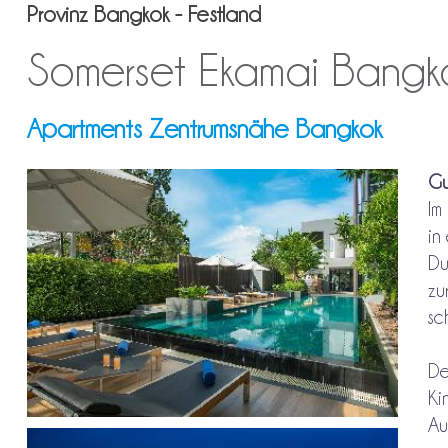
Provinz Bangkok - Festland
Somerset Ekamai Bang
Apartments Zentrumsnähe Bangkok
Gu
Im
in
Du
zu
sc
De
Ki
Au