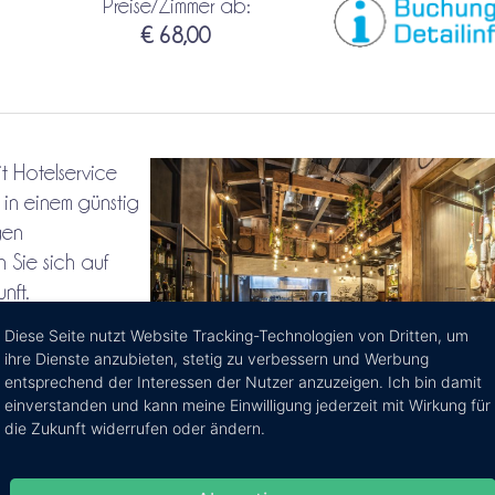
Preise/Zimmer ab:
€ 68,00
t Hotelservice
 in einem günstig
gen
 Sie sich auf
nft.
Diese Seite nutzt Website Tracking-Technologien von Dritten, um
ihre Dienste anzubieten, stetig zu verbessern und Werbung
entsprechend der Interessen der Nutzer anzuzeigen. Ich bin damit
einverstanden und kann meine Einwilligung jederzeit mit Wirkung für
die Zukunft widerrufen oder ändern.