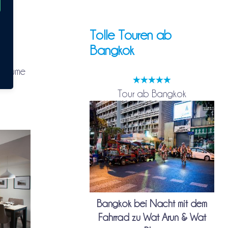
Tolle Touren ab
Bangkok
tsräume
Tour ab Bangkok
Bangkok bei Nacht mit dem
Fahrrad zu Wat Arun & Wat