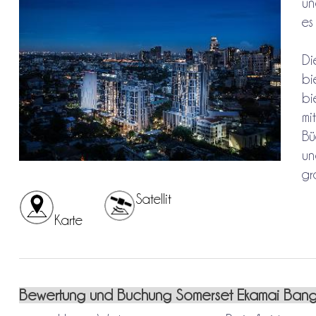
un
es
Di
bi
bi
mi
Bü
un
gr
Satellit
Karte
Bewertung und Buchung Somerset Ekamai Bang