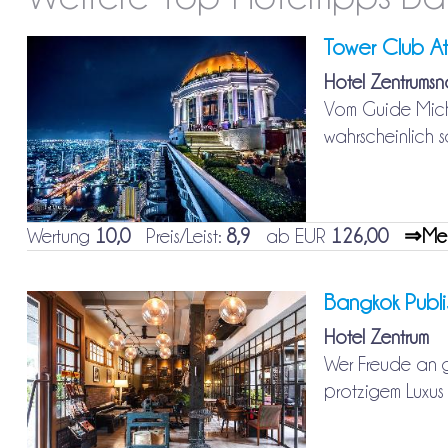
Tower Club A
Hotel Zentrums
Vom Guide Miche
wahrscheinlich s
Wertung
10,0
Preis/Leist:
8,9
ab EUR
126,00
⇒Mehr
Bangkok Publ
Hotel Zentrum
Wer Freude an g
protzigem Luxus 