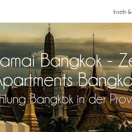
Inseln 
kamai Bangkok - Z
Apartments Bangko
hlung Bangkok in der Prov