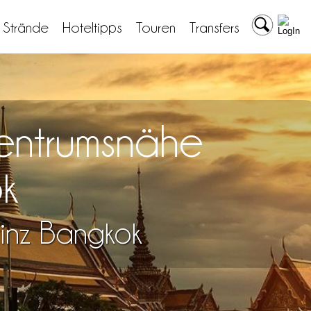
& Strände
Hoteltipps
Touren
Transfers
entrumsnähe
k
inz Bangkok