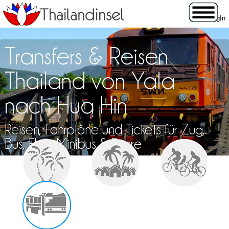
Transfers & Reisen
Thailand von Yala
nach Hua Hin
Reisen, Fahrpläne und Tickets für Zug,
Bus, Flug, Minibus & Fähre