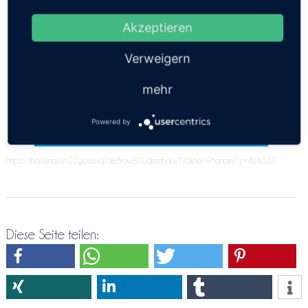
Thailandinsel gefunden werden. Evt. muss Du einen
Zwischenstop angeben. Bitte versuche es doch
Akzeptieren
nochmals über die
Verweigern
Direktreservierung Udonthani ⇒ Nakhon Phanom
mehr
Powered by
https://thailandsun.12go.asia/de/travel/Udonthani/Nakhon Phanom/?z=416557
Diese Seite teilen: