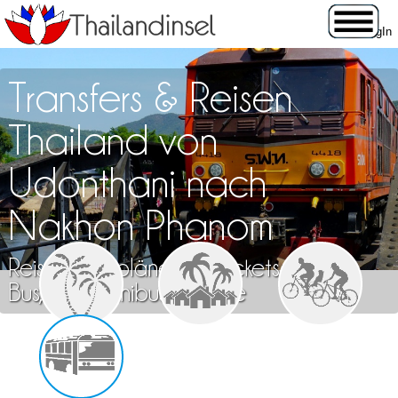
Transfers & Reisen
Thailand von
Udonthani nach
Nakhon Phanom
Reisen, Fahrpläne und Tickets für Zug,
Bus, Flug, Minibus & Fähre