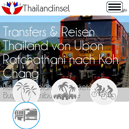
Transfers & Reisen
Thailand von Ubon
Ratchathani nach Koh
Chang
Reisen, Fahrpläne und Tickets für Zug,
Bus, Flug, Minibus & Fähre