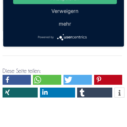
Express
Verweigern
16:30
mehr
Powered by
https://thailandsun.12go.asia/de/travel/Trat/Kamphaeng Phet/?z=416557
Diese Seite teilen: