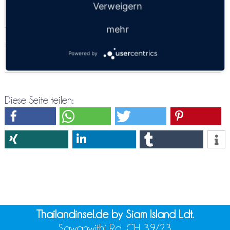
Verweigern
mehr
https://thailandsun.12go.asia/de/travel/Tak/Chonburi/?z=416557
Powered by
Diese Seite teilen:
Thailandinsel.de by Siam Island Ldt.
Sawanwithi Rd. CH 39/23