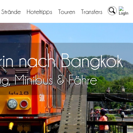
& Strände
Hoteltipps
Touren
Transfers
urin nach Bangkok
lug, Minibus & Fähre