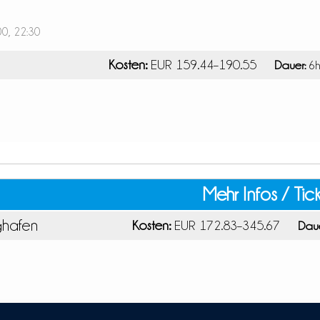
00, 22:30
Kosten:
EUR 159.44–190.55
Dauer:
6h
Mehr Infos / Tic
ghafen
Kosten:
EUR 172.83–345.67
Daue