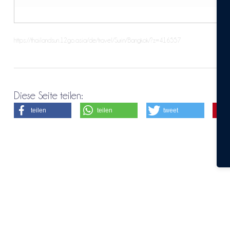
https://thailandsun.12go.asia/de/travel/Surin/Bangkok/?z=416557
Diese Seite teilen:
teilen
teilen
tweet