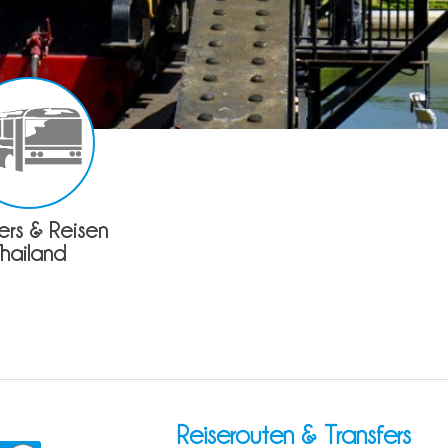
fers & Reisen
Thailand
Reiserouten & Transfers