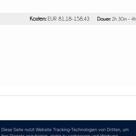
Kosten:
EUR 81.18–158.43
Dauer:
2h 30m – 4
Diese Seite nutzt Website Tracking-Technologien von Dritten, um
ihre Dienste anzubieten, stetig zu verbessern und Werbung