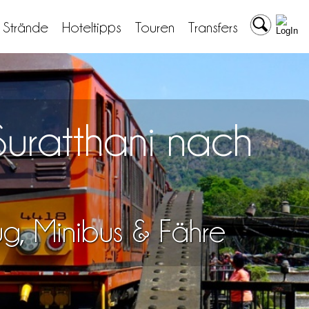
& Strände
Hoteltipps
Touren
Transfers
Suratthani nach
lug, Minibus & Fähre