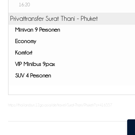
16:20
Privattransfer Surat Thani - Phuket
Minivan 9 Personen
Economy
Komfort
VIP Minibus 9pax
SUV 4 Personen
https://thailandsun.12go.asia/de/travel/Surat-Thani/Phuket/?z=416557