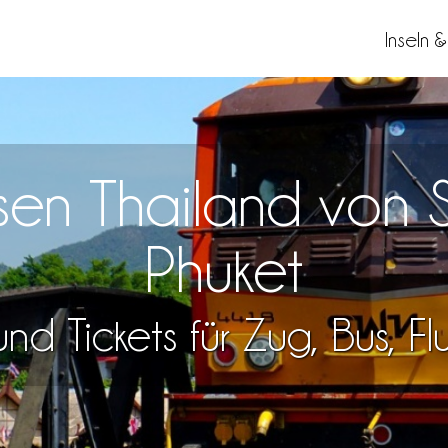
Inseln 
isen Thailand von 
Phuket
nd Tickets für Zug, Bus, F