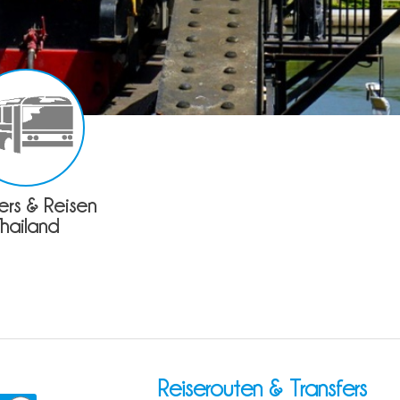
fers & Reisen
Thailand
Reiserouten & Transfers