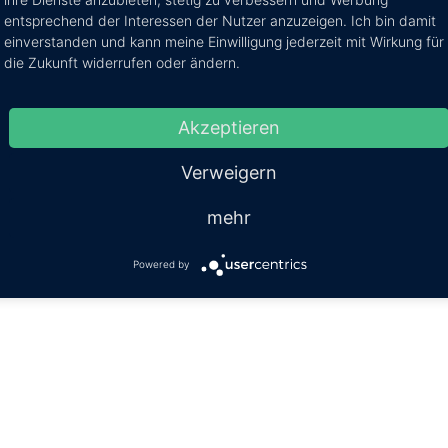
entsprechend der Interessen der Nutzer anzuzeigen. Ich bin damit
pin it
teilen
mitteilen
teilen
einverstanden und kann meine Einwilligung jederzeit mit Wirkung für
die Zukunft widerrufen oder ändern.
Akzeptieren
Verweigern
mehr
Powered by