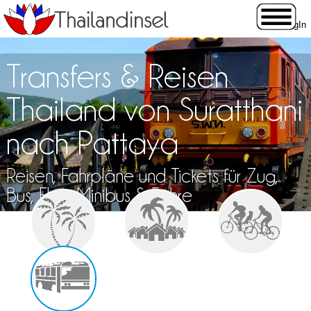
Transfers & Reisen
Thailand von Suratthani
nach Pattaya
Reisen, Fahrpläne und Tickets für Zug,
Bus, Flug, Minibus & Fähre