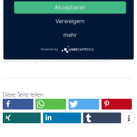
Akzeptieren
Luxus VIP Minibus
Luxury SUV
Verweigern
Comfort Car
mehr
Powered by
https://thailandsun.12go.asia/de/travel/Surat-Thani/Pattaya/?z=416557
Diese Seite teilen: