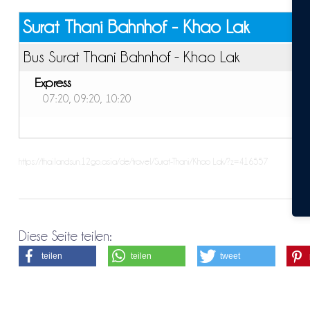
Surat Thani Bahnhof - Khao Lak
Bus Surat Thani Bahnhof - Khao Lak
Express
07:20, 09:20, 10:20
https://thailandsun.12go.asia/de/travel/Surat-Thani/Khao Lak/?z=416557
Diese Seite teilen:
teilen
teilen
tweet