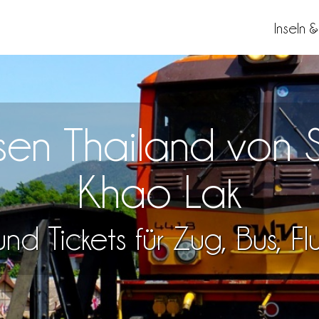
Inseln 
isen Thailand von 
Khao Lak
nd Tickets für Zug, Bus, F