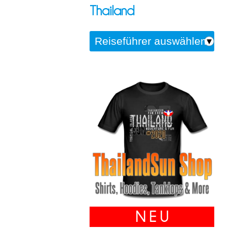
Thailand
N E U