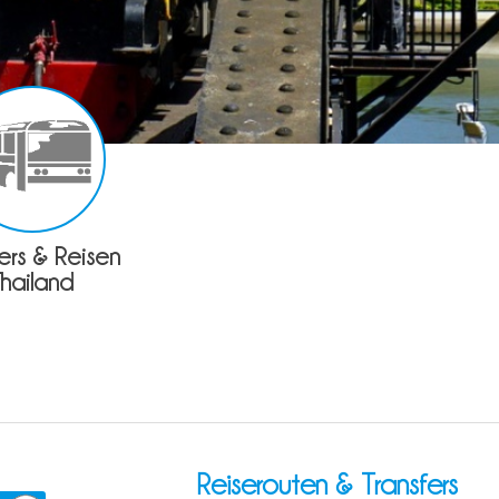
fers & Reisen
Thailand
Reiserouten & Transfers