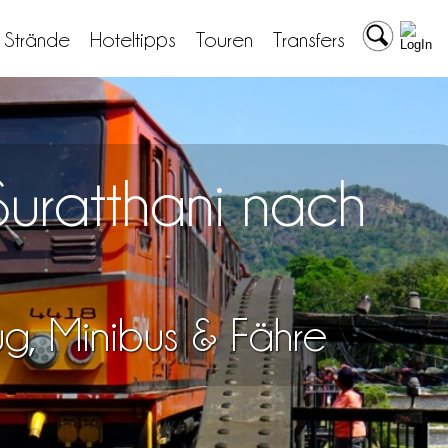
& Strände
Hoteltipps
Touren
Transfers
Suratthani nach
lug, Minibus & Fähre