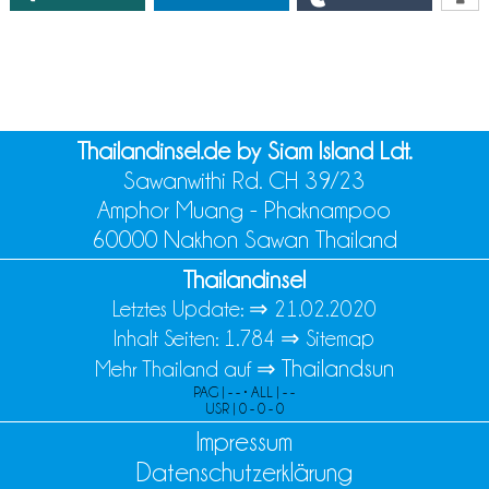
Thailandinsel.de by Siam Island Ldt.
Sawanwithi Rd. CH 39/23
Amphor Muang - Phaknampoo
60000 Nakhon Sawan Thailand
Thailandinsel
Letztes Update: ⇒
21.02.2020
Inhalt Seiten: 1.784 ⇒
Sitemap
Thailandsun
Mehr Thailand auf ⇒
PAG | - - • ALL | - -
USR | 0 - 0 - 0
Impressum
Datenschutzerklärung