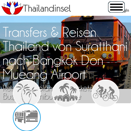
Transfers & Reisen
Thailand von Suratthani
nach Bangkok Don
Mueang Airport
Reisen, Fahrpläne und Tickets für Zug,
Bus, Flug, Minibus & Fähre