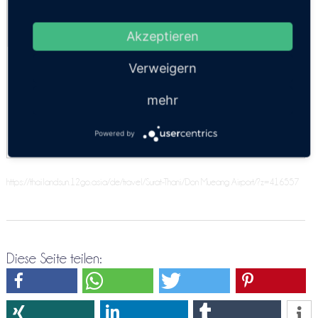
Mueang Flughafen
Kosten:
EUR 287.81–415.89
Dauer:
8h 30m – 10h
Akzeptieren
Minivan 9 Personen
Verweigern
SUV 4 Personen
mehr
Komfort
Powered by
https://thailandsun.12go.asia/de/travel/Surat-Thani/Don Mueang Airport/?z=416557
Diese Seite teilen: