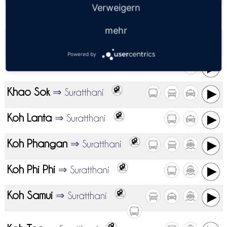
Verweigern
Hua Hin
⇒ Suratthani
mehr
Khanom
⇒ Suratthani
Powered by
Khao Lak
⇒ Suratthani
Khao Sok
⇒ Suratthani
Koh Lanta
⇒ Suratthani
Koh Phangan
⇒ Suratthani
Koh Phi Phi
⇒ Suratthani
Koh Samui
⇒ Suratthani