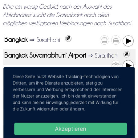
Bitte ein wenig Geduld, nach der Auswahl des
Abfahrtortes sucht die Datenbank nach allen
möglichen verfügbaren Verbindungen nach Suratthani
Bangkok
⇒ Suratthani
Bangkok Suvarnabhumi Airport
⇒ Suratthani
Diese Seite nutzt Website Tracking-Technologien von
Bangkok Don Mueang Airport
⇒ Suratthani
Dritten, um ihre Dienste anzubieten, stetig zu
verbessern und Werbung entsprechend der Interessen
der Nutzer anzuzeigen. Ich bin damit einverstanden
Chiang Mai
⇒ Suratthani
und kann meine Einwilligung jederzeit mit Wirkung für
die Zukunft widerrufen oder ändern.
Chumphon
⇒ Suratthani
Akzeptieren
Hat Yai
⇒ Suratthani