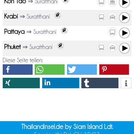
Koh Tao
⇒ Suratthani
Krabi
⇒ Suratthani
Pattaya
⇒ Suratthani
Phuket
⇒ Suratthani
Diese Seite teilen:
Thailandinsel.de by Siam Island Ldt.