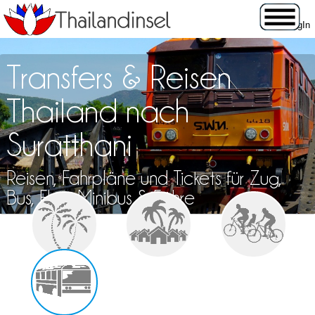
Transfers & Reisen
Thailand nach
Suratthani
Reisen, Fahrpläne und Tickets für Zug,
Bus, Flug, Minibus & Fähre