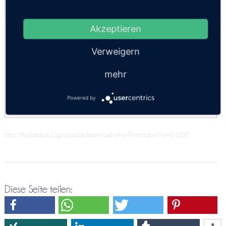
Kosten:
EUR 106.49–238.89
Dauer:
3h – 4h
VIP Minibus 9pax
Akzeptieren
Minivan 9 Personen
Verweigern
Economy 3 Pers.
mehr
SUV 4 Personen
Powered by
https://thailandsun.12go.asia/de/travel/Sukhothai/Phetchabun/?z=416557
Diese Seite teilen: