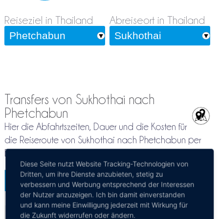
Reiseziel in Thailand
Abreiseort in Thailand
Transfers von Sukhothai nach
Phetchabun
Hier die Abfahrtszeiten, Dauer und die Kosten für
die Reiseroute von Sukhothai nach Phetchabun per
Bus
Diese Seite nutzt Website Tracking-Technologien von
Dritten, um ihre Dienste anzubieten, stetig zu
Sukhothai - Phetchabun
verbessern und Werbung entsprechend der Interessen
Mehr Infos / Tickets
der Nutzer anzuzeigen. Ich bin damit einverstanden
und kann meine Einwilligung jederzeit mit Wirkung für
Privattransfer Sukhothai - Phetchabun
die Zukunft widerrufen oder ändern.