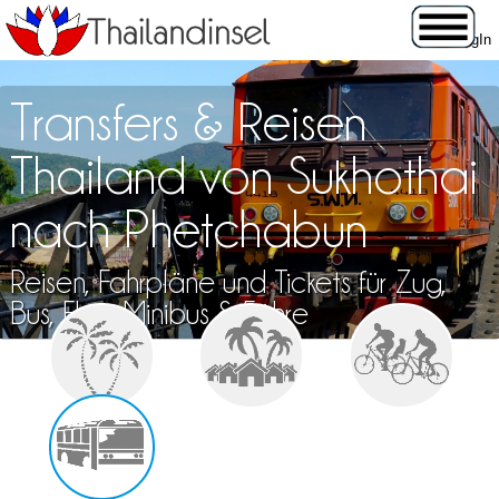
Transfers & Reisen
Thailand von Sukhothai
nach Phetchabun
Reisen, Fahrpläne und Tickets für Zug,
Bus, Flug, Minibus & Fähre