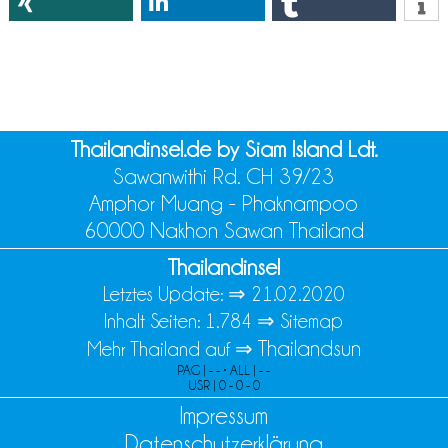
Thailandinsel.de by Siam Island Ldt.
Sawanwithi Rd. CH 39/23
Amphor Muang - Phaknampoo
60000 Nakhon Sawan Thailand
Thailandinsel
Letztes Update: ⇒
21.02.2020
Inhalt Seiten: 1.784 ⇒
Sitemap
Thailandsun
Mehr Thailand auf ⇒
PAG | - - • ALL | - -
USR | 0 - 0 - 0
Impressum
Datenschutzerklärung