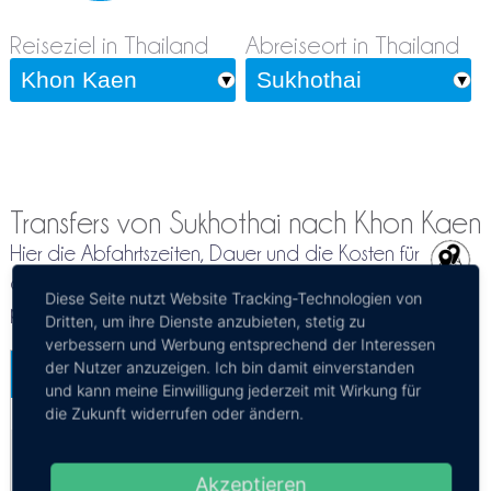
Reiseziel in Thailand
Abreiseort in Thailand
Transfers von Sukhothai nach Khon Kaen
Hier die Abfahrtszeiten, Dauer und die Kosten für
die Reiseroute von Sukhothai nach Khon Kaen
Diese Seite nutzt Website Tracking-Technologien von
per Bus
Dritten, um ihre Dienste anzubieten, stetig zu
verbessern und Werbung entsprechend der Interessen
der Nutzer anzuzeigen. Ich bin damit einverstanden
Sukhothai - Khon Kaen
und kann meine Einwilligung jederzeit mit Wirkung für
Mehr Infos / Tickets
die Zukunft widerrufen oder ändern.
Bus Sukhothai - Khon Kaen
Kosten:
EUR 10.18–12.17
Dauer:
5h 30m – 6h 40m
Akzeptieren