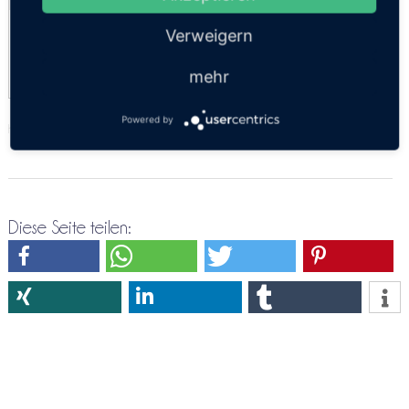
Express
Verweigern
21:30
mehr
Powered by
https://thailandsun.12go.asia/de/travel/Sukhothai/Khon Kaen/?z=416557
Diese Seite teilen: