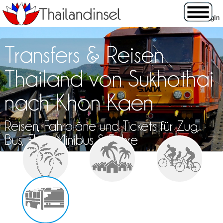
Transfers & Reisen
Thailand von Sukhothai
nach Khon Kaen
Reisen, Fahrpläne und Tickets für Zug,
Bus, Flug, Minibus & Fähre