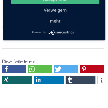
Economy
Verweigern
SUV 4 Personen
mehr
Powered by
https://thailandsun.12go.asia/de/travel/Rayong/Krabi/?z=416557
Diese Seite teilen: