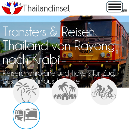
Transfers & Reisen
Thailand von Rayong
nach Krabi
Reisen, Fahrpläne und Tickets für Zug,
Bus, Flug, Minibus & Fähre