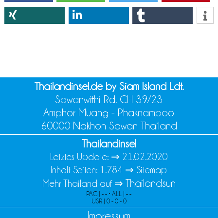
Thailandinsel.de by Siam Island Ldt.
Sawanwithi Rd. CH 39/23
Amphor Muang - Phaknampoo
60000 Nakhon Sawan Thailand
Thailandinsel
Letztes Update: ⇒
21.02.2020
Inhalt Seiten: 1.784 ⇒
Sitemap
Thailandsun
Mehr Thailand auf ⇒
PAG | - - • ALL | - -
USR | 0 - 0 - 0
Impressum