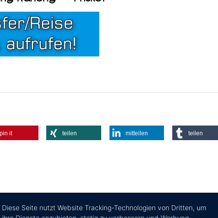
pin it
teilen
mitteilen
teilen
Diese Seite nutzt Website Tracking-Technologien von Dritten, um
ihre Dienste anzubieten, stetig zu verbessern und Werbung