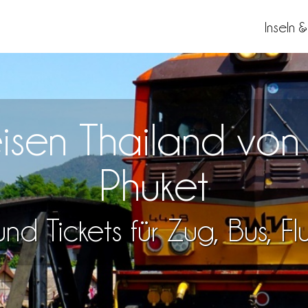
Inseln 
Reisen Thailand vo
Phuket
nd Tickets für Zug, Bus, F