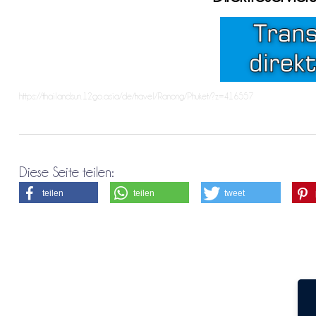
https://thailandsun.12go.asia/de/travel/Ranong/Phuket/?z=416557
Diese Seite teilen:
teilen
teilen
tweet