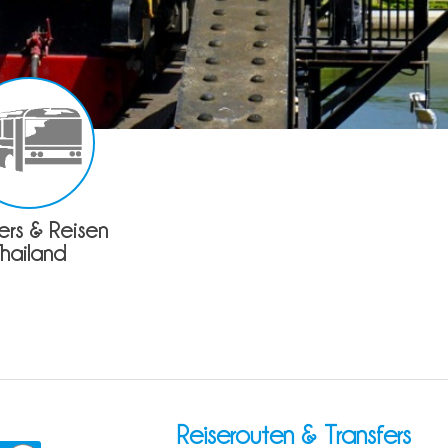
fers & Reisen
Thailand
Reiserouten & Transfers