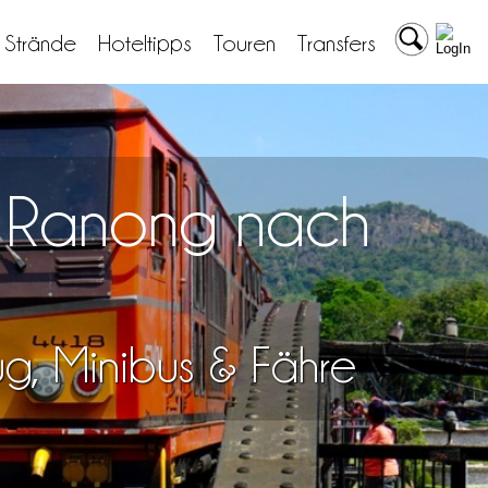
& Strände
Hoteltipps
Touren
Transfers
n Ranong nach
lug, Minibus & Fähre