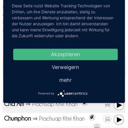
Bitte ein wenig Geduld, nach der Auswahl des
Diese Seite nutzt Website Tracking-Technologien von
Dritten, um ihre Dienste anzubieten, stetig zu
Abfahrtortes sucht die Datenbank nach allen
verbessern und Werbung entsprechend der Interessen
möglichen verfügbaren Verbindungen nach Prachuap
der Nutzer anzuzeigen. Ich bin damit einverstanden
Khiri Khan
und kann meine Einwilligung jederzeit mit Wirkung für
die Zukunft widerrufen oder ändern.
Bangkok
⇒ Prachuap Khiri Khan
Akzeptieren
Bangkok Suvarnabhumi Airport
⇒ Prachuap Khiri
Verweigern
Khan
mehr
Bangkok Don Mueang Airport
⇒ Prachuap Khiri
Khan
Powered by
Cha Am
⇒ Prachuap Khiri Khan
Chumphon
⇒ Prachuap Khiri Khan