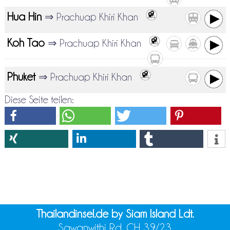
Hua Hin
⇒ Prachuap Khiri Khan
Koh Tao
⇒ Prachuap Khiri Khan
Phuket
⇒ Prachuap Khiri Khan
Diese Seite teilen:
Thailandinsel.de by Siam Island Ldt.
Sawanwithi Rd. CH 39/23