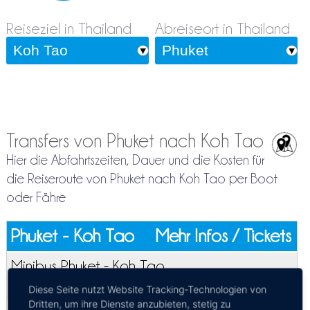
Reiseziel in Thailand
Abreiseort in Thailand
Transfers von Phuket nach Koh Tao
Hier die Abfahrtszeiten, Dauer und die Kosten für
die Reiseroute von Phuket nach Koh Tao per Boot
oder Fähre
Phuket - Koh Tao
Mehr Infos / Tickets
Minibus Phuket - Koh Tao
Kosten:
EUR 47.21
Dauer:
8h 15m – 11h
Diese Seite nutzt Website Tracking-Technologien von
Dritten, um ihre Dienste anzubieten, stetig zu