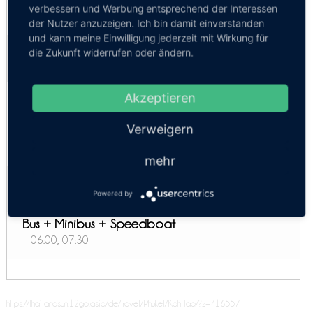
Minibus + Speedboat
verbessern und Werbung entsprechend der Interessen
06:30, 07:00, 08:00, 08:45, 09:15
der Nutzer anzuzeigen. Ich bin damit einverstanden
und kann meine Einwilligung jederzeit mit Wirkung für
Bus Phuket - Koh Tao
die Zukunft widerrufen oder ändern.
Kosten:
EUR 33.60–41.87
Dauer:
8h 45m – 19h
Bus + Minibus + Sleeper Boat
Akzeptieren
11:00, 13:40
Verweigern
Express
09:00
mehr
Fähre Phuket - Koh Tao
Powered by
Kosten:
EUR 47.89
Dauer:
10h – 11h 40m
Bus + Minibus + Speedboat
06:00, 07:30
https://thailandsun.12go.asia/de/travel/Phuket/Koh Tao/?z=416557