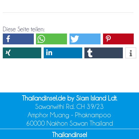
Diese Seite teilen:
Thailandinsel.de by Siam Island Ldt.
Sawanwithi Rd. CH 39/23
Amphor Muang - Phaknampoo
60000 Nakhon Sawan Thailand
Thailandinsel