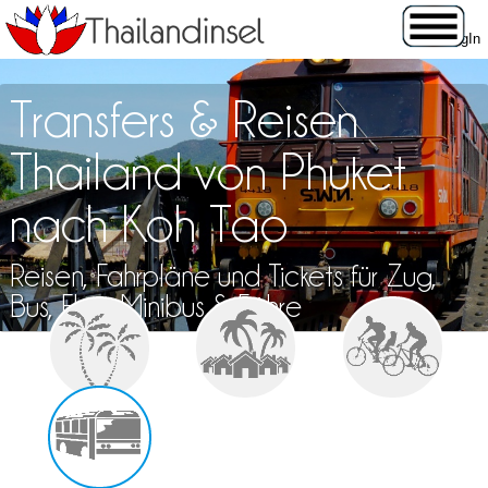
Transfers & Reisen
Thailand von Phuket
nach Koh Tao
Reisen, Fahrpläne und Tickets für Zug,
Bus, Flug, Minibus & Fähre