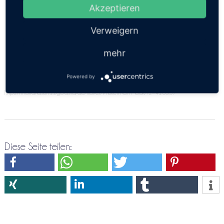
angeben. Bitte versuche es doch nochmals über die
Akzeptieren
Direktreservierung Phuket ⇒ Koh Mook
Verweigern
mehr
Powered by
https://thailandsun.12go.asia/de/travel/Phuket/Koh Mook/?z=416557
Diese Seite teilen: