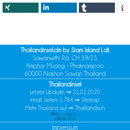
Thailandinsel.de by Siam Island Ldt.
Sawanwithi Rd. CH 39/23
Amphor Muang - Phaknampoo
60000 Nakhon Sawan Thailand
Thailandinsel
Letztes Update: ⇒
21.02.2020
Inhalt Seiten: 1.784 ⇒
Sitemap
Thailandsun
Mehr Thailand auf ⇒
PAG | - - • ALL | - -
USR | 0 - 0 - 0
Impressum