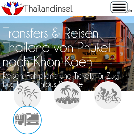
Transfers & Reisen
Thailand von Phuket
nach Khon Kaen
Reisen, Fahrpläne und Tickets für Zug,
Bus, Flug, Minibus & Fähre