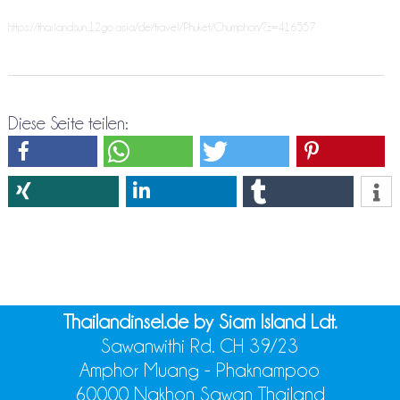
https://thailandsun.12go.asia/de/travel/Phuket/Chumphon/?z=416557
Diese Seite teilen:
Thailandinsel.de by Siam Island Ldt.
Sawanwithi Rd. CH 39/23
Amphor Muang - Phaknampoo
60000 Nakhon Sawan Thailand