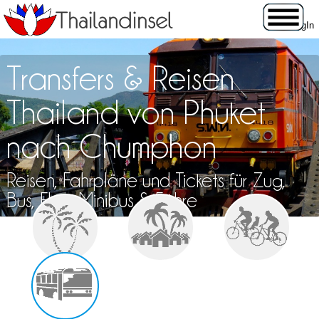
Transfers & Reisen
Thailand von Phuket
nach Chumphon
Reisen, Fahrpläne und Tickets für Zug,
Bus, Flug, Minibus & Fähre