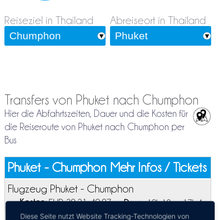
Reiseziel in Thailand
Abreiseort in Thailand
Transfers von Phuket nach Chumphon
Hier die Abfahrtszeiten, Dauer und die Kosten für
die Reiseroute von Phuket nach Chumphon per
Bus
Phuket - Chumphon
Mehr Infos / Tickets
Flugzeug Phuket - Chumphon
Kosten:
EUR 29.21–40.97
Dauer:
10h 19m – 17h 4m
Diese Seite nutzt Website Tracking-Technologien von