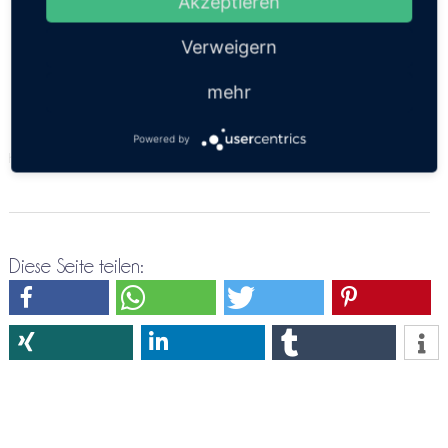
Akzeptieren
Direktreservierung Phuket ⇒ Chonburi
Verweigern
mehr
Powered by
https://thailandsun.12go.asia/de/travel/Phuket/Chonburi/?z=416557
Diese Seite teilen: