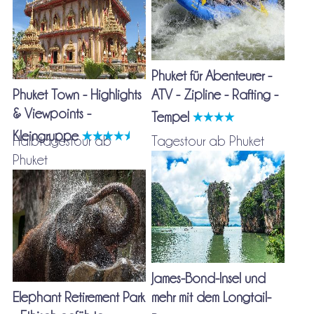
Phuket für Abenteurer -
Phuket Town - Highlights
ATV - Zipline - Rafting -
& Viewpoints -
Tempel
Kleingruppe
Halbtagestour ab
Tagestour ab Phuket
Phuket
James-Bond-Insel und
Elephant Retirement Park
mehr mit dem Longtail-