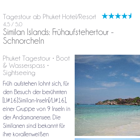
Tagestour ab Phuket Hotel/Resort
4.5 / 5.0
Similan Islands: Frühaufstehertour -
Schnorcheln
Phuket Tagestour • Boot
& Wasserspass •
Sightseeing
Früh aufstehen lohnt sich, für
den Besuch der berühmten
[LI#16]Similan-Inseln[/LI#16],
einer Gruppe von 9 Inseln in
der Andamanensee. Die
Similanen sind bekannt für
ihre korallenweißen