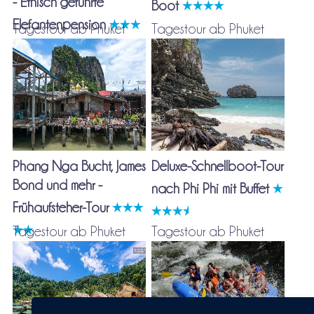
- Ethisch geführte
Boot
Elefantenpension
Tagestour ab Phuket
Tagestour ab Phuket
Phang Nga Bucht, James
Deluxe-Schnellboot-Tour
Bond und mehr -
nach Phi Phi mit Buffet
Frühaufsteher-Tour
Tagestour ab Phuket
Tagestour ab Phuket