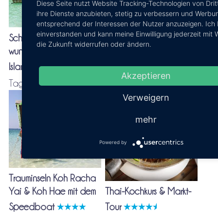
Diese Seite nutzt Website Tracking-Technologien von Drit
ihre Dienste anzubieten, stetig zu verbessern und Werbu
entsprechend der Interessen der Nutzer anzuzeigen. Ich 
einverstanden und kann meine Einwilligung jederzeit mit 
Schnorchel-Tour zu den
Wildwasser-Rafting -
die Zukunft widerrufen oder ändern.
wunderschönen Surin
Quad Tour - Wasserfall
Islands
in Phang Nga
Akzeptieren
Tagestour ab Phuket
Halbtagestour ab
Phuket
Verweigern
mehr
Powered by
Trauminseln Koh Racha
Yai & Koh Hae mit dem
Thai-Kochkurs & Markt-
Speedboat
Tour