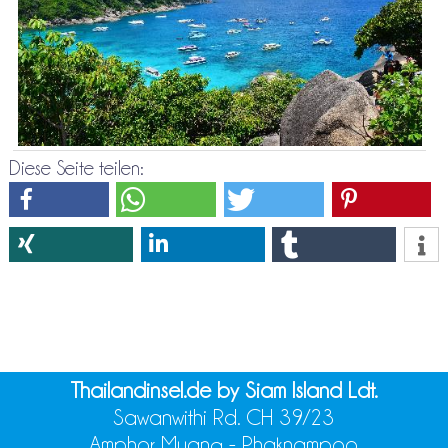
Diese Seite teilen:
Thailandinsel.de by Siam Island Ldt.
Sawanwithi Rd. CH 39/23
Amphor Muang - Phaknampoo