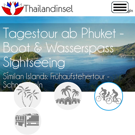
Tagestour ab Phuket -
Boot & Wasserspass
Sightseeing
Similan Islands: Frühaufstehertour -
Schnorcheln